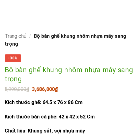
Trang chủ
/
Bộ bàn ghế khung nhôm nhựa mây sang
trọng
-38%
Bộ bàn ghế khung nhôm nhựa mây sang
trọng
Giá
Giá
5,990,000
₫
3,686,000
₫
gốc
hiện
là:
tại
Kích thước ghế: 64.5 x 76 x 86 Cm
5,990,000₫.
là:
3,686,000₫.
Kích thước bàn cà phê: 42 x 42 x 52 Cm
Chất liệu: Khung sắt, sợi nhựa mây