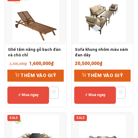
Ghế tắm nắng gỗ bạch đàn
Sofa khung nhôm màu xám
và chò chỉ
đan dây
Giá
Giá
1,600,000
₫
20,500,000
₫
2,300,000
₫
gốc
hiện
THÊM VÀO GIỶ
THÊM VÀO GIỶ
là:
tại
2,300,000₫.
là:
♡
♡
1,600,000₫.
⚡ Mua ngay
⚡ Mua ngay
SALE
SALE