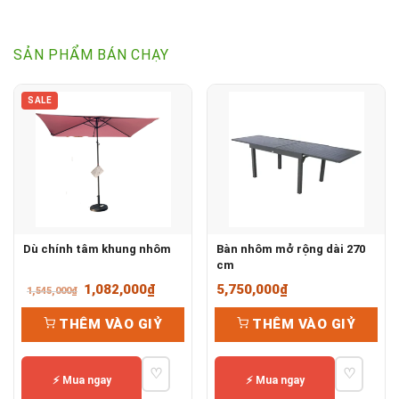
SẢN PHẨM BÁN CHẠY
SALE
Dù chính tâm khung nhôm
Bàn nhôm mở rộng dài 270
cm
Giá
Giá
1,082,000
₫
5,750,000
₫
1,545,000
₫
gốc
hiện
THÊM VÀO GIỶ
THÊM VÀO GIỶ
là:
tại
1,545,000₫.
là:
♡
♡
1,082,000₫.
⚡ Mua ngay
⚡ Mua ngay