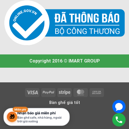
Copyright 2016 © IMART GROUP
Visa
PayPal
Stripe
MasterCard
Cash
On
Bàn ghế giá tốt
Delivery
Miễn phí
Nhận báo giá miễn phí
🎁
Bàn ghế cafe, nhà hàng, ngoài
trời giá xưởng