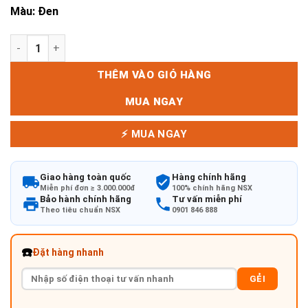
Màu: Đen
Bộ bàn ghế khung nhôm nhựa mây sang trọng số lượng
THÊM VÀO GIỎ HÀNG
MUA NGAY
⚡ MUA NGAY
Giao hàng toàn quốc
Hàng chính hãng
Miễn phí đơn ≥ 3.000.000đ
100% chính hãng NSX
Bảo hành chính hãng
Tư vấn miễn phí
Theo tiêu chuẩn NSX
0901 846 888
☎️
Đặt hàng nhanh
GẺI