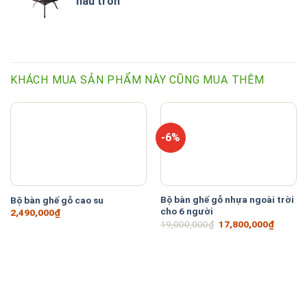
nâu tròn
KHÁCH MUA SẢN PHẨM NÀY CŨNG MUA THÊM
-6%
Bộ bàn ghế gỗ nhựa ngoài trời
Bộ bàn ghế gỗ cao su
cho 6 người
2,490,000
₫
Giá
Giá
19,000,000
₫
17,800,000
₫
gốc
hiện
là:
tại
19,000,000₫.
là:
17,800