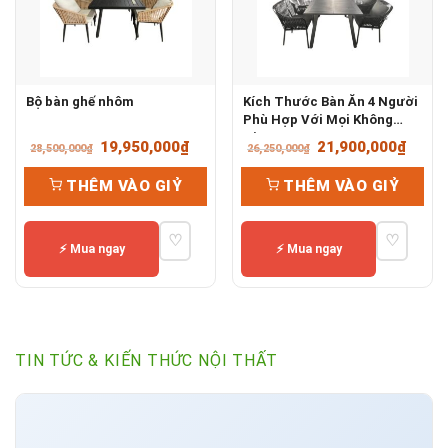
Bộ bàn ghế nhôm
Kích Thước Bàn Ăn 4 Người
Phù Hợp Với Mọi Không
Gian
Giá
Giá
Giá
Giá
19,950,000
₫
21,900,000
₫
28,500,000
₫
26,250,000
₫
gốc
hiện
gốc
hiện
THÊM VÀO GIỶ
THÊM VÀO GIỶ
là:
tại
là:
tại
28,500,000₫.
là:
26,250,000₫.
là:
♡
♡
19,950,000₫.
21,90
⚡ Mua ngay
⚡ Mua ngay
TIN TỨC & KIẾN THỨC NỘI THẤT