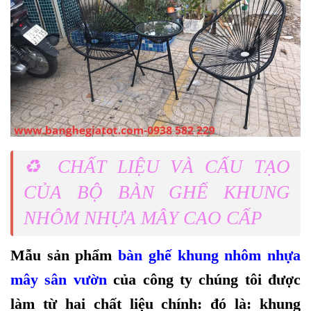
♻️ CHẤT LIỆU VÀ CẤU TẠO
CỦA BỘ BÀN GHẾ KHUNG
NHÔM NHỰA MÂY CAO CẤP
Mẫu sản phẩm
bàn ghế khung nhôm nhựa
mây sân vườn
của công ty chúng tôi được
làm từ hai chất liệu chính: đó là: khung