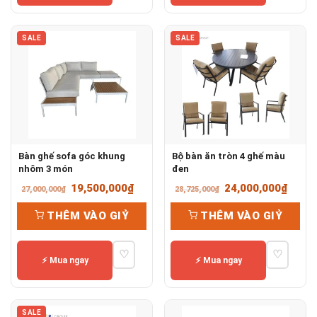
SALE
SALE
Bàn ghế sofa góc khung
Bộ bàn ăn tròn 4 ghế màu
nhôm 3 món
đen
Giá
Giá
Giá
Giá
19,500,000
₫
24,000,000
₫
27,000,000
₫
28,725,000
₫
gốc
hiện
gốc
hiện
THÊM VÀO GIỶ
THÊM VÀO GIỶ
là:
tại
là:
tại
27,000,000₫.
là:
28,725,000₫.
là:
♡
♡
19,500,000₫.
24,00
⚡ Mua ngay
⚡ Mua ngay
SALE