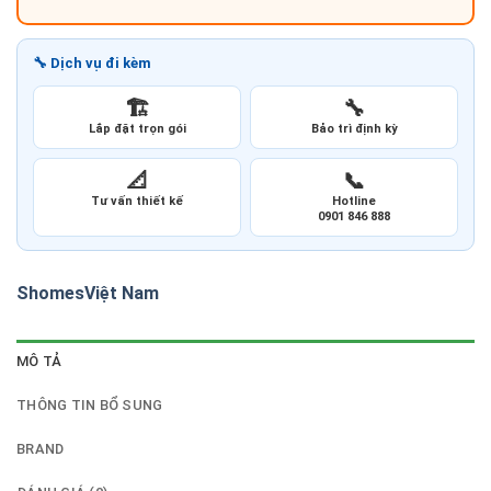
🔧 Dịch vụ đi kèm
🏗️
🔧
Lắp đặt trọn gói
Bảo trì định kỳ
📐
📞
Tư vấn thiết kế
Hotline
0901 846 888
Shomes
Việt Nam
MÔ TẢ
THÔNG TIN BỔ SUNG
BRAND