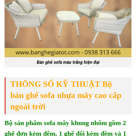
Bàn ghế sofa màu trắng hiện đại
THÔNG SỐ KỸ THUẬT Bộ
bàn ghế sofa nhựa mây cao cấp
ngoài trời
Bộ sản phẩm sofa mây khung nhôm gồm 2
ghế đơn kèm đệm, 1 ghế đôi kèm đệm và 1