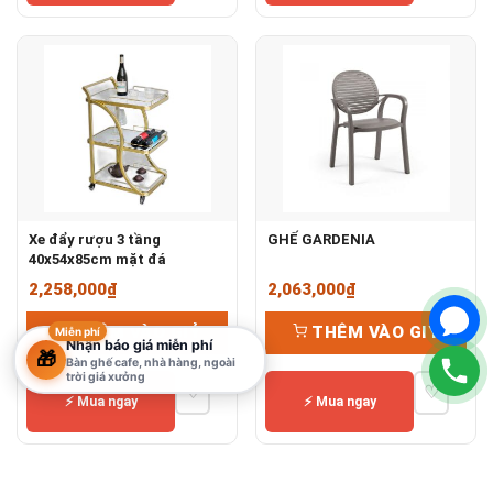
Xe đẩy rượu 3 tầng
GHẾ GARDENIA
40x54x85cm mặt đá
2,258,000
₫
2,063,000
₫
THÊM VÀO GIỶ
THÊM VÀO GIỶ
Miễn phí
Nhận báo giá miễn phí
🎁
Bàn ghế cafe, nhà hàng, ngoài
trời giá xưởng
♡
♡
⚡ Mua ngay
⚡ Mua ngay