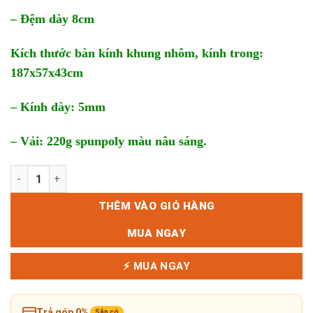
– Đệm dày 8cm
Kích thước bàn kính khung nhôm, kính trong:
187x57x43cm
– Kính dày: 5mm
– Vải: 220g spunpoly màu nâu sáng.
Bộ bàn ghế sofa nhựa mây cao cấp ngoài trời số lượng
THÊM VÀO GIỎ HÀNG
MUA NGAY
⚡ MUA NGAY
Trả góp 0%
Sắp có