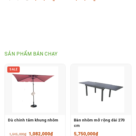
gốc
hiện
là:
tại
23,900,000₫.
là:
18,989,000₫.
SẢN PHẨM BÁN CHẠY
SALE
Dù chính tâm khung nhôm
Bàn nhôm mở rộng dài 270
cm
Giá
Giá
1,082,000
₫
5,750,000
₫
1,545,000
₫