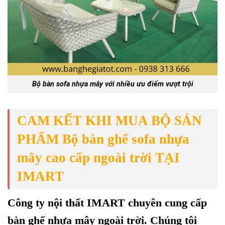
Bộ bàn sofa nhựa mây với nhiều ưu điểm vượt trội
CAM KẾT KHI MUA BỘ SẢN
PHẨM Bộ bàn ghế sofa nhựa
mây cao cấp ngoài trời TẠI
IMART
Công ty
nội thất
IMART
chuyên cung cấp
bàn ghế nhựa mây ngoài trời
. Chúng tôi