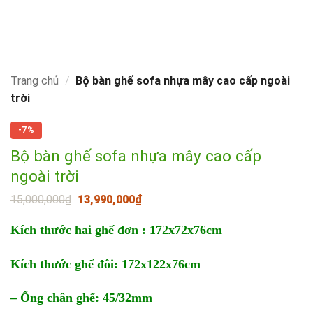
Trang chủ
/
Bộ bàn ghế sofa nhựa mây cao cấp ngoài
trời
-7%
Bộ bàn ghế sofa nhựa mây cao cấp
ngoài trời
Giá
Giá
15,000,000
₫
13,990,000
₫
gốc
hiện
là:
tại
Kích thước h
ai ghế đơn : 172x72x76cm
15,000,000₫.
là:
13,990,000₫.
Kích thước ghế đôi: 172x122x76cm
– Ống chân ghế: 45/32mm