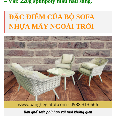
– Vải: 220g spunpoly màu nâu sáng.
ĐẶC ĐIỂM CỦA BỘ SOFA
NHỰA MÂY NGOÀI TRỜI
Bàn ghế sofa phù hợp với mọi không gian