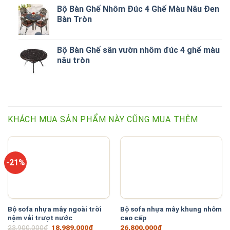
Bộ Bàn Ghế Nhôm Đúc 4 Ghế Màu Nâu Đen
Bàn Tròn
Bộ Bàn Ghế sân vườn nhôm đúc 4 ghế màu
nâu tròn
KHÁCH MUA SẢN PHẨM NÀY CŨNG MUA THÊM
-21%
Bộ sofa nhựa mây ngoài trời
Bộ sofa nhựa mây khung nhôm
nệm vải trượt nước
cao cấp
Giá
Giá
23,900,000
₫
18,989,000
₫
26,800,000
₫