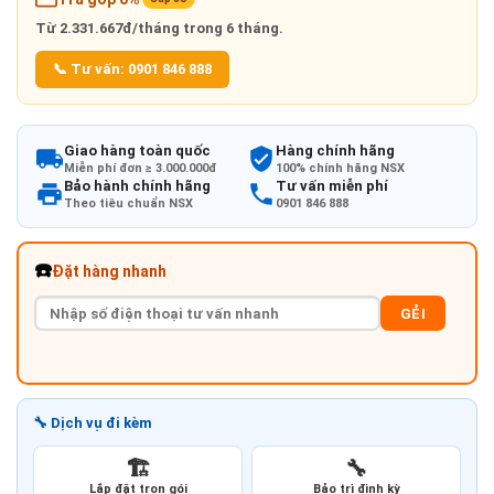
Từ
2.331.667đ/tháng
trong 6 tháng.
📞 Tư vấn: 0901 846 888
Giao hàng toàn quốc
Hàng chính hãng
Miễn phí đơn ≥ 3.000.000đ
100% chính hãng NSX
Bảo hành chính hãng
Tư vấn miễn phí
Theo tiêu chuẩn NSX
0901 846 888
☎️
Đặt hàng nhanh
GẺI
🔧 Dịch vụ đi kèm
🏗️
🔧
Lắp đặt trọn gói
Bảo trì định kỳ