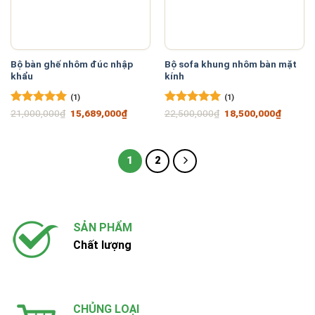
Bộ bàn ghế nhôm đúc nhập
Bộ sofa khung nhôm bàn mặt
khẩu
kính
(1)
(1)
Được xếp
Giá
Giá
Được xếp
Giá
Giá
21,000,000
₫
15,689,000
₫
22,500,000
₫
18,500,000
₫
gốc
hiện
gốc
hiện
hạng
5
5
hạng
5
5
là:
tại
là:
tại
sao
sao
21,000,000₫.
là:
22,500,000₫.
là:
15,689,000₫.
18,500
1
2
SẢN PHẨM
Chất lượng
CHỦNG LOẠI