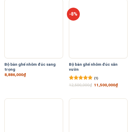
-8%
Bộ bàn ghế nhôm đúc sang
Bộ bàn ghế nhôm đúc sân
trọng
vườn
8,886,000
₫
(1)
Được xếp
Giá
Giá
12,500,000
₫
11,500,000
₫
gốc
hiện
hạng
5
5
là:
tại
sao
12,500,000₫.
là:
11,500