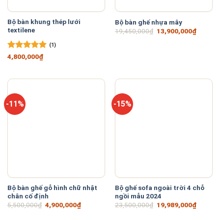
Bộ bàn khung thép lưới
Bộ bàn ghế nhựa mây
textilene
Giá
Giá
19,450,000
₫
13,900,000
₫
gốc
hiện
là:
tại
(1)
19,450,000₫.
là:
Được xếp
13,900
4,800,000
₫
hạng
5
5
sao
-11%
-15%
Bộ bàn ghế gỗ hình chữ nhật
Bộ ghế sofa ngoài trời 4 chỗ
chân cố định
ngồi mẫu 2024
Giá
Giá
Giá
Giá
5,500,000
₫
4,900,000
₫
23,500,000
₫
19,989,000
₫
gốc
hiện
gốc
hiện
là:
tại
là:
tại