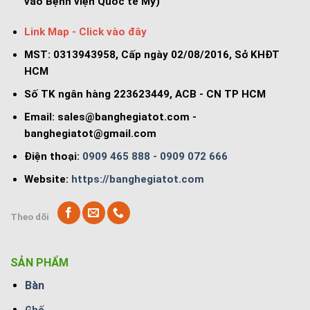
vào Bệnh viện Quốc tế Mỹ)
Link Map - Click vào đây
MST: 0313943958, Cấp ngày 02/08/2016, Sở KHĐT
HCM
Số TK ngân hàng 223623449, ACB - CN TP HCM
Email:
sales@banghegiatot.com
-
banghegiatot@gmail.com
Điện thoại:
0909 465 888 - 0909 072 666
Website:
https://banghegiatot.com
Theo dõi
SẢN PHẨM
Bàn