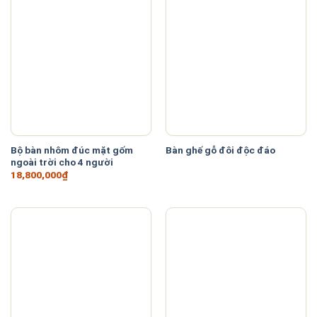
Tìm theo mức giá
In stock
On sale
(0)
Bộ bàn nhôm đúc mặt gốm
Bàn ghế gỗ đôi độc đáo
exclude-from-catalog
(0)
ngoài trời cho 4 người
18,800,000
₫
exclude-from-search
(0)
featured
(17)
outofstock
(2)
rated-1
(0)
rated-2
(0)