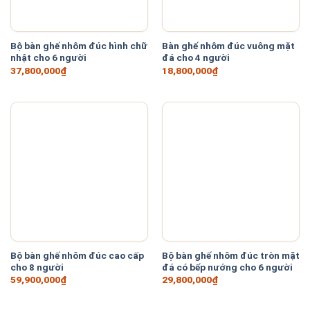
rated-3
(0)
rated-4
(0)
Bộ bàn ghế nhôm đúc hình chữ
Bàn ghế nhôm đúc vuông mặt
nhật cho 6 người
đá cho 4 người
37,800,000
₫
18,800,000
₫
rated-5
(43)
Composite
(24)
Gỗ tự nhiên
(62)
Inox
(5)
Khung thép
(35)
Mây nhựa
(76)
Bộ bàn ghế nhôm đúc cao cấp
Bộ bàn ghế nhôm đúc tròn mặt
Nhôm
(136)
cho 8 người
đá có bếp nướng cho 6 người
59,900,000
₫
29,800,000
₫
Nhựa
(45)