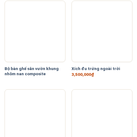
Textilene
(13)
Be / Kaki
(36)
Đen
(133)
Đỏ
(19)
Nâu
(3)
Bộ bàn ghế sân vườn khung
Xích đu trứng ngoài trời
Trắng
(6)
nhôm nan composite
3,500,000
₫
Vàng
(3)
Xám
(6)
Xanh
(7)