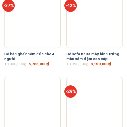
-37%
-42%
Bộ bàn ghế nhôm đúc cho 4
Bộ sofa nhựa mây hình trứng
người
màu xám đậm cao cấp
Giá
Giá
Giá
Giá
10,800,000
₫
6,785,000
₫
13,990,000
₫
8,150,000
₫
gốc
hiện
gốc
hiện
là:
tại
là:
tại
10,800,000₫.
là:
13,990,000₫.
là:
6,785,000₫.
8,150,00
-29%