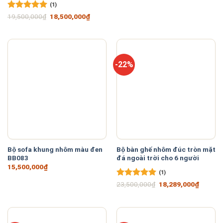
(1)
Được xếp
Giá
Giá
19,500,000
₫
18,500,000
₫
gốc
hiện
hạng
5
5
là:
tại
sao
19,500,000₫.
là:
18,500,000₫.
-22%
Bộ sofa khung nhôm màu đen
Bộ bàn ghế nhôm đúc tròn mặt
BB083
đá ngoài trời cho 6 người
15,500,000
₫
(1)
Được xếp
Giá
Giá
23,500,000
₫
18,289,000
₫
gốc
hiện
hạng
5
5
là:
tại
sao
23,500,000₫.
là:
18,289