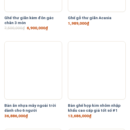
Ghế thư giãn kèm đôn gác
Ghế gỗ thư giãn Acasia
chân 3 món
1,989,000
₫
Giá
Giá
7,500,000
₫
6,900,000
₫
gốc
hiện
là:
tại
7,500,000₫.
là:
6,900,000₫.
Bàn ăn nhựa mây ngoài trời
Bàn ghế hợp kim nhôm nhập
dành cho 6 người
khẩu cao cấp giá tốt số #1
36,886,000
₫
13,686,000
₫