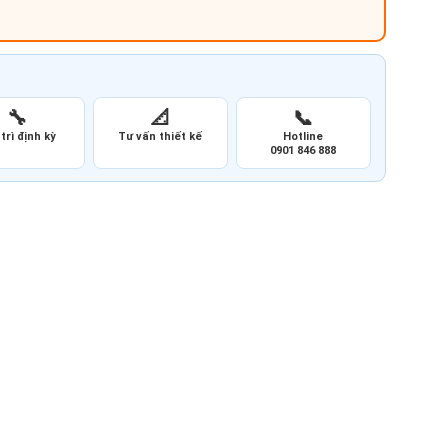
🔧
📐
📞
trì định kỳ
Tư vấn thiết kế
Hotline
0901 846 888