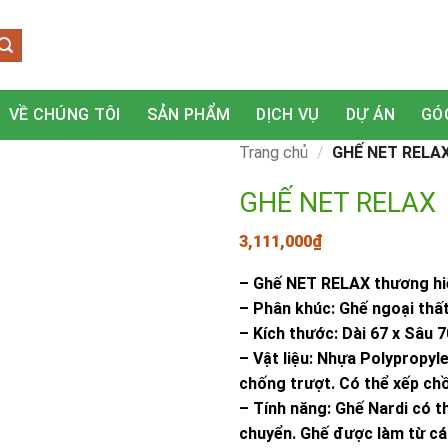
VỀ CHÚNG TÔI
SẢN PHẨM
DỊCH VỤ
DỰ ÁN
GÓ
Trang chủ
/
GHẾ NET RELA
GHẾ NET RELAX
3,111,000
₫
– Ghế NET RELAX thương hiệ
– Phân khúc: Ghế ngoại thấ
– Kích thước: Dài 67 x Sâu 
– Vật liệu: Nhựa Polypropyl
chống trượt. Có thể xếp ch
– Tính năng: Ghế Nardi có th
chuyển. Ghế được làm từ các