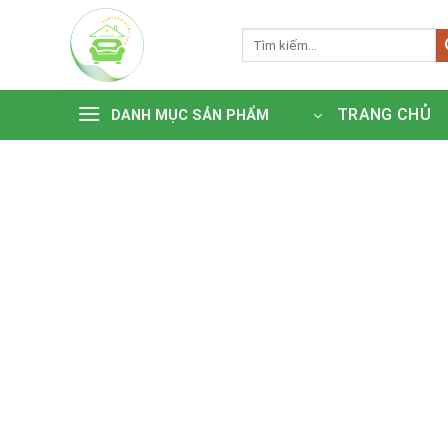
Bỏ
qua
Tìm
kiếm:
nội
dung
TRANG CHỦ
DANH MỤC SẢN PHẨM