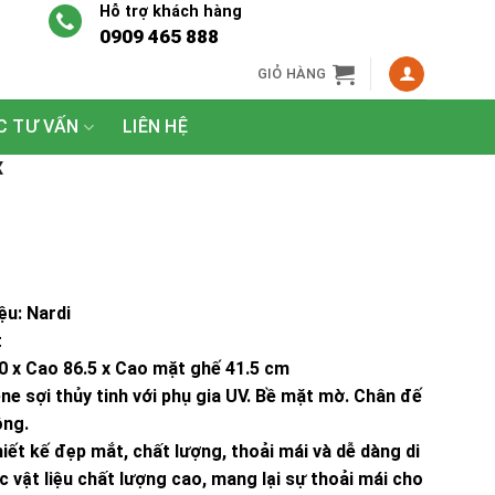
Hỗ trợ khách hàng
0909 465 888
GIỎ HÀNG
C TƯ VẤN
LIÊN HỆ
X
u: Nardi
t
70 x Cao 86.5 x Cao mặt ghế 41.5 cm
ene sợi thủy tinh với phụ gia UV. Bề mặt mờ. Chân đế
ồng.
iết kế đẹp mắt, chất lượng, thoải mái và dễ dàng di
 vật liệu chất lượng cao, mang lại sự thoải mái cho