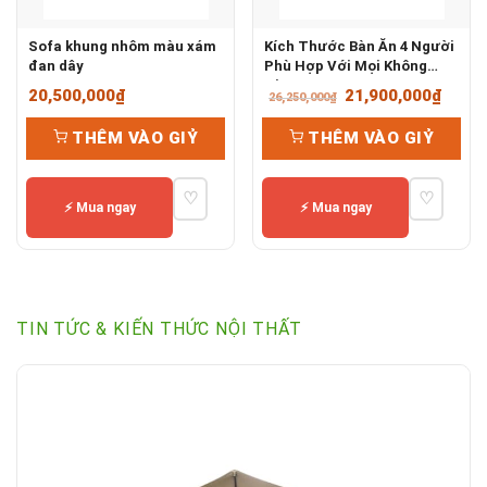
Sofa khung nhôm màu xám
Kích Thước Bàn Ăn 4 Người
đan dây
Phù Hợp Với Mọi Không
Gian
Giá
Giá
20,500,000
₫
21,900,000
₫
26,250,000
₫
gốc
hiện
THÊM VÀO GIỶ
THÊM VÀO GIỶ
là:
tại
26,250,000₫.
là:
♡
♡
21,90
⚡ Mua ngay
⚡ Mua ngay
TIN TỨC & KIẾN THỨC NỘI THẤT