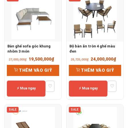
Bàn ghế sofa góc khung
Bộ bàn ăn tròn 4 ghế màu
nhôm 3 món
đen
Giá
Giá
Giá
Giá
19,500,000
₫
24,000,000
₫
27,000,000
₫
28,725,000
₫
gốc
hiện
gốc
hiện
THÊM VÀO GIỶ
THÊM VÀO GIỶ
là:
tại
là:
tại
27,000,000₫.
là:
28,725,000₫.
là:
♡
♡
19,500,000₫.
24,00
⚡ Mua ngay
⚡ Mua ngay
SALE
SALE