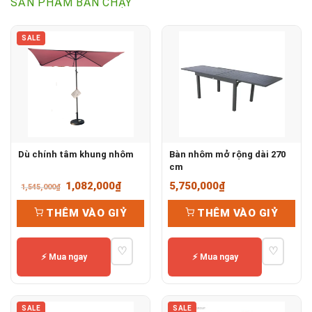
SẢN PHẨM BÁN CHẠY
SALE
Dù chính tâm khung nhôm
Bàn nhôm mở rộng dài 270
cm
Giá
Giá
1,082,000
₫
5,750,000
₫
1,545,000
₫
gốc
hiện
THÊM VÀO GIỶ
THÊM VÀO GIỶ
là:
tại
1,545,000₫.
là:
♡
♡
1,082,000₫.
⚡ Mua ngay
⚡ Mua ngay
SALE
SALE