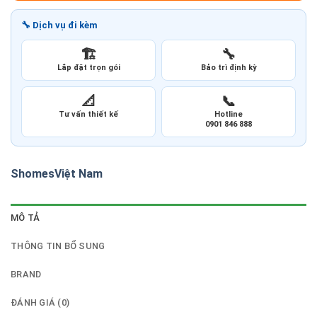
🔧 Dịch vụ đi kèm
🏗️
🔧
Lắp đặt trọn gói
Bảo trì định kỳ
📐
📞
Tư vấn thiết kế
Hotline
0901 846 888
Shomes
Việt Nam
MÔ TẢ
THÔNG TIN BỔ SUNG
BRAND
ĐÁNH GIÁ (0)