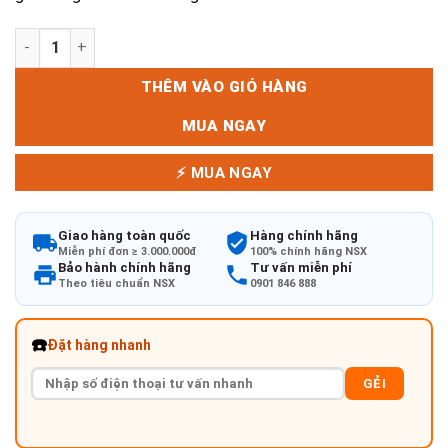
Ghế khung sắt sơn tĩnh điện G138 số lượng
THÊM VÀO GIỎ HÀNG
MUA NGAY
⚡ MUA NGAY
Giao hàng toàn quốc
Hàng chính hãng
Miễn phí đơn ≥ 3.000.000đ
100% chính hãng NSX
Bảo hành chính hãng
Tư vấn miễn phí
Theo tiêu chuẩn NSX
0901 846 888
☎️
Đặt hàng nhanh
GẺI