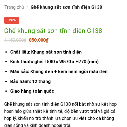
Trang chủ
/
Ghế khung sắt sơn tĩnh điện G138
-26%
Ghế khung sắt sơn tĩnh điện G138
Giá
Giá
1,150,000
₫
850,000
₫
gốc
hiện
là:
tại
Chất liệu: Khung sắt sơn tĩnh điện
1,150,000₫.
là:
850,000₫.
Kích thước ghế: L580 x W570 x H770 (mm)
Màu sắc: Khung đen + kèm nệm ngồi màu đen
Bảo hành: 12 tháng
Giao hàng toàn quốc
Ghế khung sắt sơn tĩnh điện G138 nổi bật nhờ sự kết hợp
hoàn hảo giữa thiết kế tinh tế, độ bền vượt trội và giá cả
hợp lý, khiến nó trở thành lựa chọn ưu việt cho cả không
gian sống và kinh doanh ngoài trời.