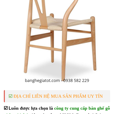
☑️
ĐỊA CHỈ LIÊN HỆ MUA SẢN PHẨM UY TÍN
☑️ L
uôn được lựa chọn là
công ty cung cấp bàn ghế gỗ