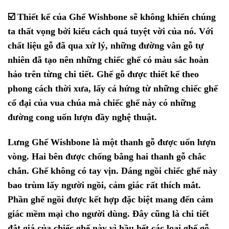
☑️
Thiết kế của Ghế Wishbone sẽ không khiến chúng
ta thất vọng bởi kiểu cách quá tuyệt vời của nó. Với
chất liệu gỗ đã qua xử lý, những đường vân gỗ tự
nhiên đã tạo nên những chiếc ghế có màu sắc hoàn
hảo trên từng chi tiết. Ghế gỗ được thiết kế theo
phong cách thời xưa, lấy cả hứng từ những chiếc ghế
cổ đại của vua chúa mà chiếc ghế này có những
đường cong uốn lượn đầy nghệ thuật.
Lưng Ghế Wishbone là một thanh gỗ được uốn lượn
vòng. Hai bên được chống bằng hai thanh gỗ chắc
chắn. Ghế không có tay vịn. Dáng ngồi chiếc ghế này
bao trùm lấy người ngồi, cảm giác rất thích mắt.
Phần ghế ngồi được kết hợp đặc biệt mang đến cảm
giác mềm mại cho người dùng. Đây cũng là chi tiết
đắt giá của chiếc ghế này vì hầu hết các loại ghế gỗ