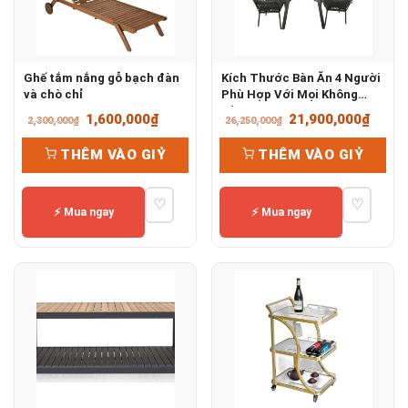
Ghế tắm nắng gỗ bạch đàn
Kích Thước Bàn Ăn 4 Người
và chò chỉ
Phù Hợp Với Mọi Không
Gian
Giá
Giá
Giá
Giá
1,600,000
₫
21,900,000
₫
2,300,000
₫
26,250,000
₫
gốc
hiện
gốc
hiện
THÊM VÀO GIỶ
THÊM VÀO GIỶ
là:
tại
là:
tại
2,300,000₫.
là:
26,250,000₫.
là:
♡
♡
1,600,000₫.
21,90
⚡ Mua ngay
⚡ Mua ngay