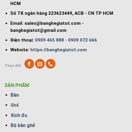
HCM
Số TK ngân hàng 223623449, ACB - CN TP HCM
Email:
sales@banghegiatot.com
-
banghegiatot@gmail.com
Điện thoại:
0909 465 888 - 0909 072 666
Website:
https://banghegiatot.com
Theo dõi
SẢN PHẨM
Bàn
Ghế
Xích đu
Bộ bàn ghế