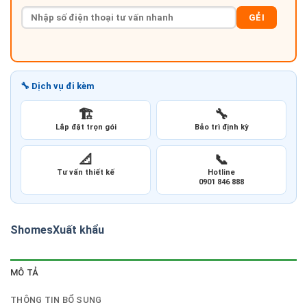
GẺI
🔧 Dịch vụ đi kèm
🏗️
🔧
Lắp đặt trọn gói
Bảo trì định kỳ
📐
📞
Tư vấn thiết kế
Hotline
0901 846 888
Shomes
Xuất khẩu
MÔ TẢ
THÔNG TIN BỔ SUNG