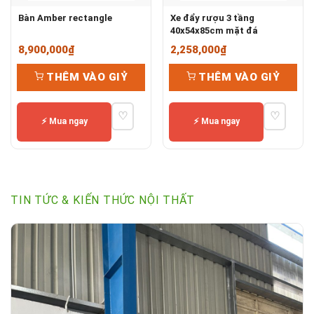
Bàn Amber rectangle
Xe đẩy rượu 3 tầng
40x54x85cm mặt đá
8,900,000
₫
2,258,000
₫
THÊM VÀO GIỶ
THÊM VÀO GIỶ
♡
♡
⚡ Mua ngay
⚡ Mua ngay
TIN TỨC & KIẾN THỨC NỘI THẤT