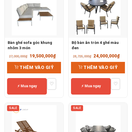
Bàn ghế sofa góc khung
Bộ bàn ăn tròn 4 ghế màu
nhôm 3 món
đen
Giá
Giá
Giá
Giá
19,500,000
₫
24,000,000
₫
27,000,000
₫
28,725,000
₫
gốc
hiện
gốc
hiện
THÊM VÀO GIỶ
THÊM VÀO GIỶ
là:
tại
là:
tại
27,000,000₫.
là:
28,725,000₫.
là:
♡
♡
19,500,000₫.
24,00
⚡ Mua ngay
⚡ Mua ngay
SALE
SALE