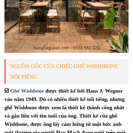
NGUỒN GỐC CỦA CHIẾC GHẾ WHISHBONE
NỔI TIẾNG
☑️
Ghế Wishbone
được thiết kế bởi Hans J. Wegner
vào năm 1949. Dù có nhiều thiết kế nổi tiếng, nhưng
ghế Wishbone được xem là thiết kế thành công nhất
và gắn liền với tên tuổi của ông. Thiết kế của ghế
Wishbone, được ông lấy cảm hứng từ một bức ảnh
một thương gia người Đan Mạch đang ngồi trên một