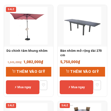
SALE
Dù chính tâm khung nhôm
Bàn nhôm mở rộng dài 270
cm
Giá
Giá
1,082,000
₫
5,750,000
₫
1,545,000
₫
gốc
hiện
THÊM VÀO GIỶ
THÊM VÀO GIỶ
là:
tại
1,545,000₫.
là:
♡
♡
1,082,000₫.
⚡ Mua ngay
⚡ Mua ngay
SALE
SALE