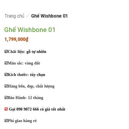
Trang chủ
/
Ghế Wishbone 01
Ghế Wishbone 01
1,799,000
₫
☑️
Chất liệu:
gỗ tự nhiên
☑️Màu sắc: vàng đất
☑️
Kích thước
:
tùy chọn
☑️Hàng bền, đẹp, chất lượng
☑️Bảo Hành: 12 tháng
☑️
Gọi
090 9072 666 có giá tốt nhất
☑️Phí giao hàng rẻ