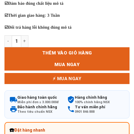
☑️Đảm bảo đúng chất liệu mô tả
☑️Thời gian giao hàng: 3 Tuần
☑️Đổi trả hàng lỗi không đúng mô tả
Ghế Wishbone 01 số lượng
THÊM VÀO GIỎ HÀNG
MUA NGAY
⚡ MUA NGAY
Giao hàng toàn quốc
Hàng chính hãng
Miễn phí đơn ≥ 3.000.000đ
100% chính hãng NSX
Bảo hành chính hãng
Tư vấn miễn phí
Theo tiêu chuẩn NSX
0901 846 888
☎️
Đặt hàng nhanh