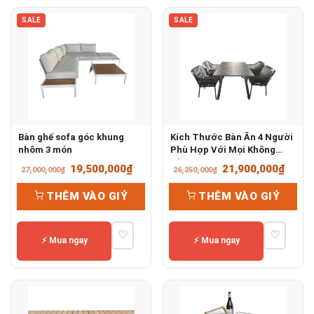
SALE
SALE
Bàn ghế sofa góc khung
Kích Thước Bàn Ăn 4 Người
nhôm 3 món
Phù Hợp Với Mọi Không
Gian
Giá
Giá
Giá
Giá
19,500,000
₫
21,900,000
₫
27,000,000
₫
26,250,000
₫
gốc
hiện
gốc
hiện
THÊM VÀO GIỶ
THÊM VÀO GIỶ
là:
tại
là:
tại
27,000,000₫.
là:
26,250,000₫.
là:
♡
♡
19,500,000₫.
21,90
⚡ Mua ngay
⚡ Mua ngay