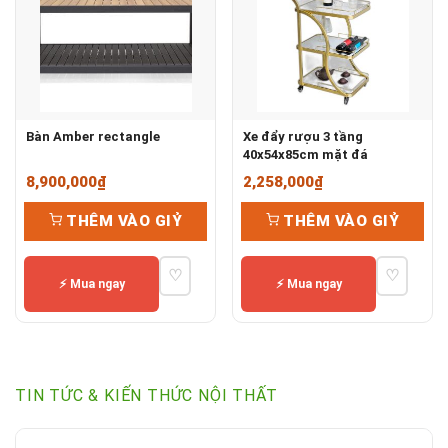
Bàn Amber rectangle
Xe đẩy rượu 3 tầng
40x54x85cm mặt đá
8,900,000
₫
2,258,000
₫
THÊM VÀO GIỶ
THÊM VÀO GIỶ
♡
♡
⚡ Mua ngay
⚡ Mua ngay
TIN TỨC & KIẾN THỨC NỘI THẤT