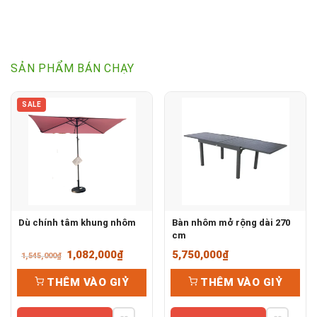
SẢN PHẨM BÁN CHẠY
SALE
Dù chính tâm khung nhôm
Bàn nhôm mở rộng dài 270
cm
Giá
Giá
1,082,000
₫
5,750,000
₫
1,545,000
₫
gốc
hiện
THÊM VÀO GIỶ
THÊM VÀO GIỶ
là:
tại
1,545,000₫.
là: