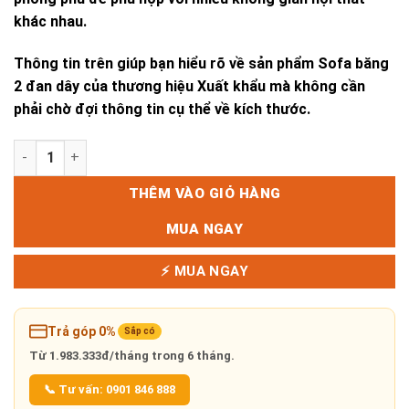
khác nhau.
Thông tin trên giúp bạn hiểu rõ về sản phẩm Sofa băng
2 đan dây của thương hiệu Xuất khẩu mà không cần
phải chờ đợi thông tin cụ thể về kích thước.
SOFA BĂNG 2 ĐAN DÂY số lượng
THÊM VÀO GIỎ HÀNG
MUA NGAY
⚡ MUA NGAY
Trả góp 0%
Sắp có
Từ
1.983.333đ/tháng
trong 6 tháng.
📞 Tư vấn: 0901 846 888