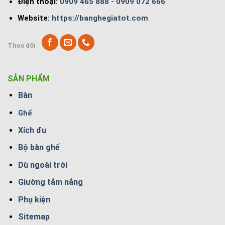
Điện thoại:
0909 465 888 - 0909 072 666
Website:
https://banghegiatot.com
Theo dõi
SẢN PHẨM
Bàn
Ghế
Xích đu
Bộ bàn ghế
Dù ngoài trời
Giường tắm nắng
Phụ kiện
Sitemap