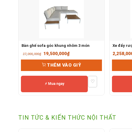
Bàn ghế sofa góc khung nhôm 3 món
Xe đẩy rư
Giá
Giá
19,500,000
₫
2,258,00
27,000,000
₫
gốc
hiện
THÊM VÀO GIỶ
là:
tại
27,000,000₫.
là:
♡
19,500,000₫.
⚡ Mua ngay
TIN TỨC & KIẾN THỨC NỘI THẤT