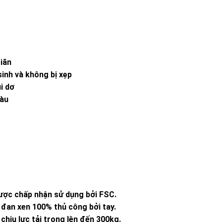
giãn
sinh và không bị xẹp
i dơ
màu
ược chấp nhận sử dụng bởi FSC.
 đan xen 100% thủ công bởi tay.
hịu lực tải trọng lên đến 300kg.