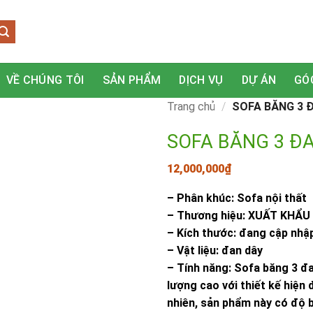
VỀ CHÚNG TÔI
SẢN PHẨM
DỊCH VỤ
DỰ ÁN
GÓ
Trang chủ
/
SOFA BĂNG 3 
SOFA BĂNG 3 Đ
12,000,000
₫
– Phân khúc: Sofa nội thất
– Thương hiệu: XUẤT KHẨU
– Kích thước: đang cập nhậ
– Vật liệu: đan dây
– Tính năng: Sofa băng 3 đ
lượng cao với thiết kế hiện 
nhiên, sản phẩm này có độ b