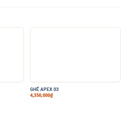
+
+
GHẾ APEX 03
GHẾ 
4,350,000
₫
3,900