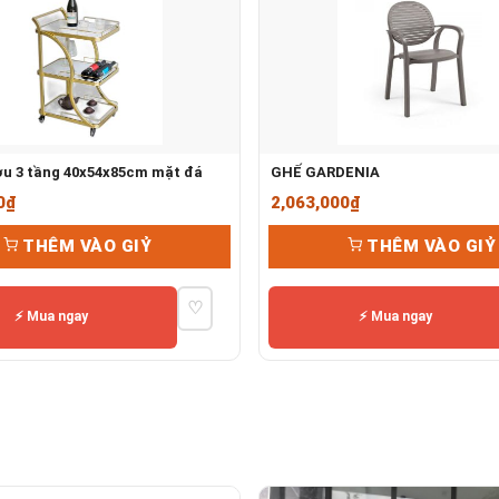
ợu 3 tầng 40x54x85cm mặt đá
GHẾ GARDENIA
0
₫
2,063,000
₫
THÊM VÀO GIỶ
THÊM VÀO GIỶ
♡
⚡ Mua ngay
⚡ Mua ngay