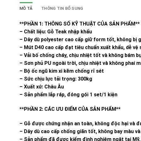
MÔ TẢ
THÔNG TIN BỔ SUNG
**PHẦN 1: THÔNG SỐ KỸ THUẬT CỦA SẢN PHẨM**
– Chất liệu: Gỗ Teak nhập khẩu
– Dây dù polyester cao cấp giữ form tốt, không bị 
– Mút D40 cao cấp đạt tiêu chuẩn xuất khẩu, dễ vệ 
– Vải bố chống cháy, chịu nhiệt tốt và không bám bụ
– Sơn phủ PU ngoài trời, chịu nhiệt và không phai 
– Bộ ốc ngũ kim xi kẽm chống rỉ sét
– Sức chịu lực tải trọng: 300kg
– Xuất xứ: Châu Âu
– Sản phẩm lắp ráp, đóng gói 1 set/1 kiện
**PHẦN 2: CÁC ƯU ĐIỂM CỦA SẢN PHẨM**
– Gỗ được chứng nhận an toàn, không độc hại và đ
– Dây dù cao cấp chống giãn tốt, không bay màu và
– Sản phẩm đã được kiểm định nghiêm ngặt tại Mỹ, c