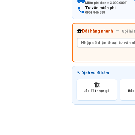
Miễn phí đơn ≥ 3.000.000đ
Tư vấn miễn phí
0901 846 888
☎️
—
Đặt hàng nhanh
Gọi lại
🔧 Dịch vụ đi kèm
🏗️
Lắp đặt trọn gói
Bảo 