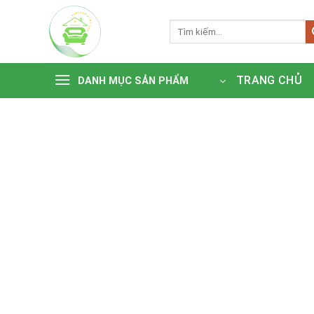
Bỏ
qua
Tìm
kiếm:
nội
dung
TRANG CHỦ
DANH MỤC SẢN PHẨM