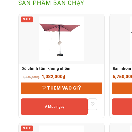
SẢN PHẨM BÁN CHẠY
SALE
Dù chính tâm khung nhôm
Bàn nhôm 
Giá
Giá
1,082,000
₫
5,750,00
1,545,000
₫
gốc
hiện
THÊM VÀO GIỶ
là:
tại
1,545,000₫.
là:
♡
1,082,000₫.
⚡ Mua ngay
SALE