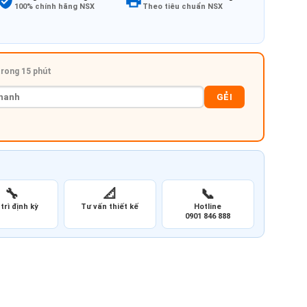
100% chính hãng NSX
Theo tiêu chuẩn NSX
 trong 15 phút
GẺI
🔧
📐
📞
trì định kỳ
Tư vấn thiết kế
Hotline
0901 846 888