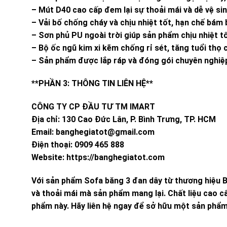
– Mút D40 cao cấp đem lại sự thoải mái và dễ vệ si
– Vải bố chống cháy và chịu nhiệt tốt, hạn chế bám b
– Sơn phủ PU ngoài trời giúp sản phẩm chịu nhiệt t
– Bộ ốc ngũ kim xi kẽm chống rỉ sét, tăng tuổi thọ
– Sản phẩm được lắp ráp và đóng gói chuyên nghiệ
**PHẦN 3: THÔNG TIN LIÊN HỆ**
CÔNG TY CP ĐẦU TƯ TM IMART
Địa chỉ: 130 Cao Đức Lân, P. Bình Trưng, TP. HCM
Email:
banghegiatot@gmail.com
Điện thoại: 0909 465 888
Website: https://banghegiatot.com
Với sản phẩm Sofa băng 3 đan dây từ thương hiệu B
và thoải mái mà sản phẩm mang lại. Chất liệu cao cấ
phẩm này. Hãy liên hệ ngay để sở hữu một sản phẩm