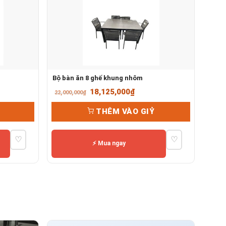
Bộ bàn ăn 8 ghế khung nhôm
Giá
Giá
18,125,000
₫
22,000,000
₫
gốc
hiện
THÊM VÀO GIỶ
là:
tại
22,000,000₫.
là:
♡
♡
18,125,000₫.
⚡ Mua ngay