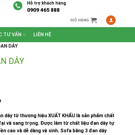
Hỗ trợ khách hàng
0909 465 888
GIỎ HÀNG
C TƯ VẤN
LIÊN HỆ
ĐAN DÂY
AN DÂY
p
an dây từ thương hiệu XUẤT KHẨU là sản phẩm chất
đại và sang trọng. Được làm từ chất liệu đan dây tự
ền cao và dễ dàng vệ sinh. Sofa băng 3 đan dây