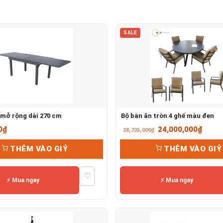
SALE
mở rộng dài 270 cm
Bộ bàn ăn tròn 4 ghế màu đen
Giá
Giá
0
₫
24,000,000
₫
28,725,000
₫
gốc
hiện
THÊM VÀO GIỶ
THÊM VÀO GIỶ
là:
tại
28,725,000₫.
là:
♡
24,00
⚡ Mua ngay
⚡ Mua ngay