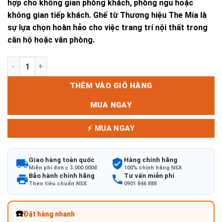
hợp cho không gian phòng khách, phòng ngủ hoặc
không gian tiếp khách. Ghế từ Thương hiệu The Mia là
sự lựa chọn hoàn hảo cho việc trang trí nội thất trong
căn hộ hoặc văn phòng.
GHẾ M1066 - 02 số lượng
THÊM VÀO GIỎ HÀNG
MUA NGAY
⚡ MUA NGAY
Giao hàng toàn quốc
Hàng chính hãng
Miễn phí đơn ≥ 3.000.000đ
100% chính hãng NSX
Bảo hành chính hãng
Tư vấn miễn phí
Theo tiêu chuẩn NSX
0901 846 888
☎️
Đặt hàng nhanh