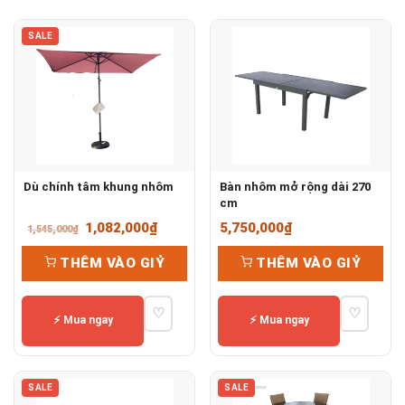
SALE
Dù chính tâm khung nhôm
Bàn nhôm mở rộng dài 270
cm
Giá
Giá
1,082,000
₫
5,750,000
₫
1,545,000
₫
gốc
hiện
THÊM VÀO GIỶ
THÊM VÀO GIỶ
là:
tại
1,545,000₫.
là:
♡
♡
1,082,000₫.
⚡ Mua ngay
⚡ Mua ngay
SALE
SALE