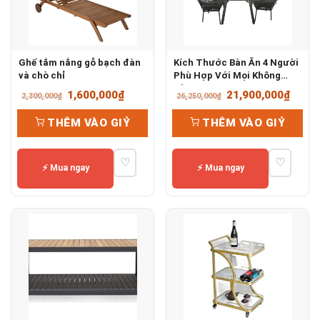
Ghế tắm nắng gỗ bạch đàn
Kích Thước Bàn Ăn 4 Người
và chò chỉ
Phù Hợp Với Mọi Không
Gian
Giá
Giá
Giá
Giá
1,600,000
₫
21,900,000
₫
2,300,000
₫
26,250,000
₫
gốc
hiện
gốc
hiện
THÊM VÀO GIỶ
THÊM VÀO GIỶ
là:
tại
là:
tại
2,300,000₫.
là:
26,250,000₫.
là:
♡
♡
1,600,000₫.
21,90
⚡ Mua ngay
⚡ Mua ngay