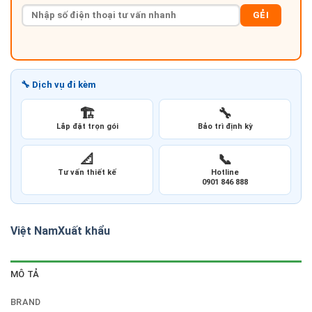
GẺI
🔧 Dịch vụ đi kèm
🏗️
🔧
Lắp đặt trọn gói
Bảo trì định kỳ
📐
📞
Tư vấn thiết kế
Hotline
0901 846 888
Việt Nam
Xuất khẩu
MÔ TẢ
BRAND