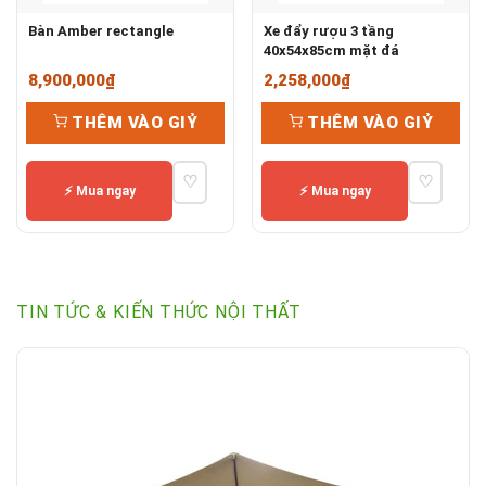
Bàn Amber rectangle
Xe đẩy rượu 3 tầng
40x54x85cm mặt đá
8,900,000
₫
2,258,000
₫
THÊM VÀO GIỶ
THÊM VÀO GIỶ
♡
♡
⚡ Mua ngay
⚡ Mua ngay
TIN TỨC & KIẾN THỨC NỘI THẤT