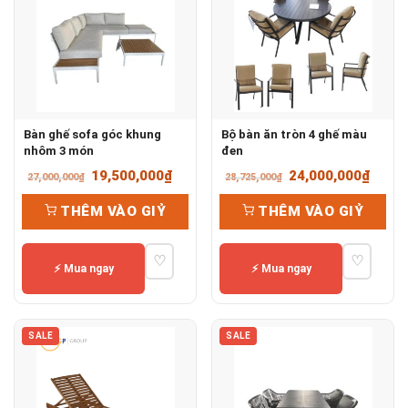
Bàn ghế sofa góc khung
Bộ bàn ăn tròn 4 ghế màu
nhôm 3 món
đen
Giá
Giá
Giá
Giá
19,500,000
₫
24,000,000
₫
27,000,000
₫
28,725,000
₫
gốc
hiện
gốc
hiện
THÊM VÀO GIỶ
THÊM VÀO GIỶ
là:
tại
là:
tại
27,000,000₫.
là:
28,725,000₫.
là:
♡
♡
19,500,000₫.
24,00
⚡ Mua ngay
⚡ Mua ngay
SALE
SALE