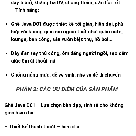
dây tròn), kháng tia UV, chống thấm, đàn hồi tốt
–
Tính năng
:
Ghế Java D01 được thiết kế tối giản, hiện đại, phù
hợp với không gian nội ngoại thất như: quán cafe,
lounge, ban công, sân vườn biệt thự, hồ bơi…
Dây đan tay thủ công, ôm dáng người ngồi, tạo cảm
giác êm ái thoải mái
Chống nắng mưa, dễ vệ sinh, nhẹ và dễ di chuyển
PHẦN 2: CÁC ƯU ĐIỂM CỦA SẢN PHẨM
Ghế Java D01 – Lựa chọn bền đẹp, tinh tế cho không
gian hiện đại:
–
Thiết kế thanh thoát – hiện đại: