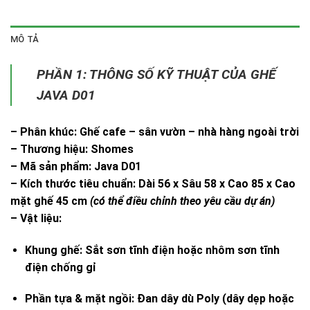
MÔ TẢ
PHẦN 1: THÔNG SỐ KỸ THUẬT CỦA GHẾ
JAVA D01
–
Phân khúc
: Ghế cafe – sân vườn – nhà hàng ngoài trời
–
Thương hiệu
: Shomes
–
Mã sản phẩm
: Java D01
–
Kích thước tiêu chuẩn
: Dài 56 x Sâu 58 x Cao 85 x Cao
mặt ghế 45 cm
(có thể điều chỉnh theo yêu cầu dự án)
–
Vật liệu
:
Khung ghế
: Sắt sơn tĩnh điện hoặc nhôm sơn tĩnh
điện chống gỉ
Phần tựa & mặt ngồi
: Đan dây dù Poly (dây dẹp hoặc