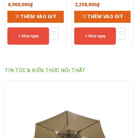
8,900,000
₫
2,258,000
₫
THÊM VÀO GIỶ
THÊM VÀO GIỶ
♡
♡
⚡ Mua ngay
⚡ Mua ngay
TIN TỨC & KIẾN THỨC NỘI THẤT