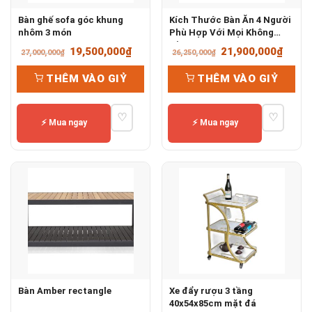
Bàn ghế sofa góc khung
Kích Thước Bàn Ăn 4 Người
nhôm 3 món
Phù Hợp Với Mọi Không
Gian
Giá
Giá
Giá
Giá
19,500,000
₫
21,900,000
₫
27,000,000
₫
26,250,000
₫
gốc
hiện
gốc
hiện
THÊM VÀO GIỶ
THÊM VÀO GIỶ
là:
tại
là:
tại
27,000,000₫.
là:
26,250,000₫.
là:
♡
♡
19,500,000₫.
21,90
⚡ Mua ngay
⚡ Mua ngay
Bàn Amber rectangle
Xe đẩy rượu 3 tầng
40x54x85cm mặt đá