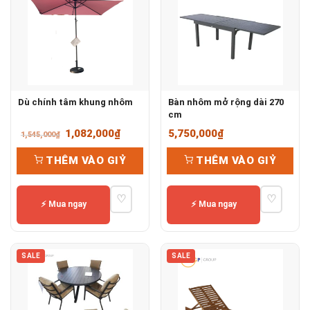
Dù chính tâm khung nhôm
Bàn nhôm mở rộng dài 270
cm
Giá
Giá
1,082,000
₫
5,750,000
₫
1,545,000
₫
gốc
hiện
THÊM VÀO GIỶ
THÊM VÀO GIỶ
là:
tại
1,545,000₫.
là:
♡
♡
1,082,000₫.
⚡ Mua ngay
⚡ Mua ngay
SALE
SALE