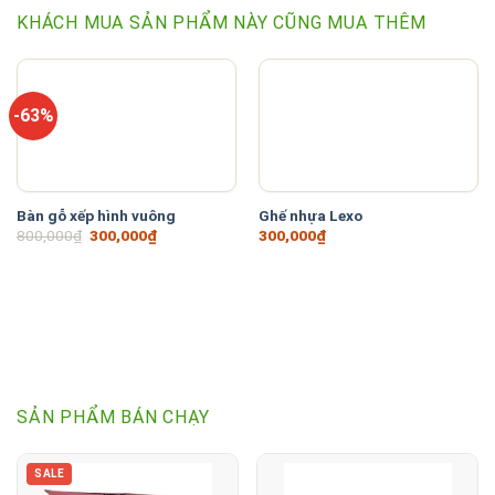
KHÁCH MUA SẢN PHẨM NÀY CŨNG MUA THÊM
-63%
Bàn gỗ xếp hình vuông
Ghế nhựa Lexo
Giá
Giá
800,000
₫
300,000
₫
300,000
₫
gốc
hiện
là:
tại
800,000₫.
là:
300,000₫.
SẢN PHẨM BÁN CHẠY
SALE