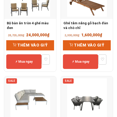
Bộ bàn ăn tròn 4 ghế màu
Ghế tắm nắng gỗ bạch đàn
đen
và chò chỉ
Giá
Giá
Giá
Giá
24,000,000
₫
1,600,000
₫
28,725,000
₫
2,300,000
₫
gốc
hiện
gốc
hiện
THÊM VÀO GIỶ
THÊM VÀO GIỶ
là:
tại
là:
tại
28,725,000₫.
là:
2,300,000₫.
là:
♡
♡
24,000,000₫.
1,600,0
⚡ Mua ngay
⚡ Mua ngay
SALE
SALE