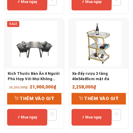
⚡ Mua ngay
⚡ Mua ngay
SALE
Kích Thước Bàn Ăn 4 Người
Xe đẩy rượu 3 tầng
Phù Hợp Với Mọi Không
40x54x85cm mặt đá
Gian
Giá
Giá
21,900,000
₫
2,258,000
₫
26,250,000
₫
gốc
hiện
THÊM VÀO GIỶ
THÊM VÀO GIỶ
là:
tại
26,250,000₫.
là:
♡
♡
21,900,000₫.
⚡ Mua ngay
⚡ Mua ngay