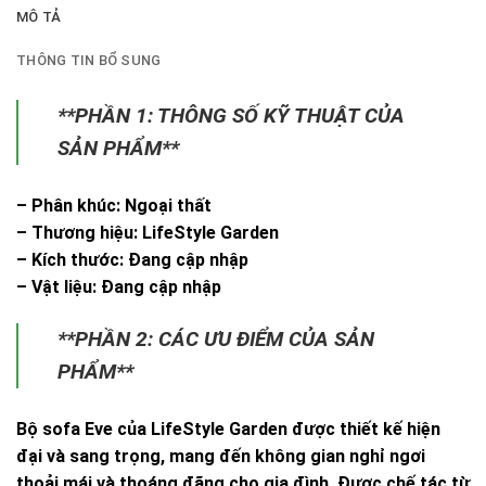
MÔ TẢ
THÔNG TIN BỔ SUNG
**PHẦN 1: THÔNG SỐ KỸ THUẬT CỦA
SẢN PHẨM**
– Phân khúc: Ngoại thất
– Thương hiệu: LifeStyle Garden
– Kích thước: Đang cập nhập
– Vật liệu: Đang cập nhập
**PHẦN 2: CÁC ƯU ĐIỂM CỦA SẢN
PHẨM**
Bộ sofa Eve của LifeStyle Garden được thiết kế hiện
đại và sang trọng, mang đến không gian nghỉ ngơi
thoải mái và thoáng đãng cho gia đình. Được chế tác từ