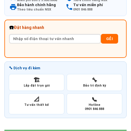
Miễn phí đơn ≥ 3.000.000đ
100% chính hãng NSX
Bảo hành chính hãng
Tư vấn miễn phí
Theo tiêu chuẩn NSX
0901 846 888
☎️
Đặt hàng nhanh
GẺI
🔧 Dịch vụ đi kèm
🏗️
🔧
Lắp đặt trọn gói
Bảo trì định kỳ
📐
📞
Tư vấn thiết kế
Hotline
0901 846 888