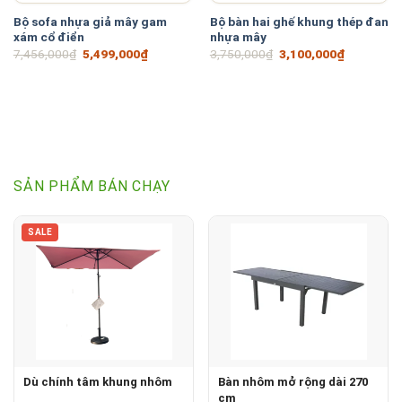
Bộ sofa nhựa giả mây gam
Bộ bàn hai ghế khung thép đan
xám cổ điển
nhựa mây
Giá
Giá
Giá
Giá
7,456,000
₫
5,499,000
₫
3,750,000
₫
3,100,000
₫
gốc
hiện
gốc
hiện
là:
tại
là:
tại
7,456,000₫.
là:
3,750,000₫.
là:
5,499,000₫.
3,100,000
SẢN PHẨM BÁN CHẠY
SALE
Dù chính tâm khung nhôm
Bàn nhôm mở rộng dài 270
cm