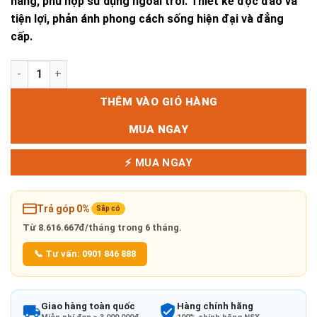
nắng, phù hợp sử dụng ngoài trời. Thiết kế độc đáo và
tiện lợi, phản ánh phong cách sống hiện đại và đẳng
cấp.
Bộ sofa Eve số lượng
THÊM VÀO GIỎ HÀNG
MUA NGAY
⚡ MUA NGAY
Trả góp 0%
Sắp có
Từ
8.616.667đ/tháng
trong 6 tháng.
📞 Tư vấn: 0901 846 888
Giao hàng toàn quốc
Hàng chính hãng