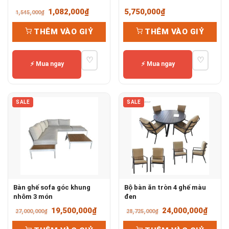
Giá
Giá
1,082,000
₫
5,750,000
₫
1,545,000
₫
gốc
hiện
THÊM VÀO GIỶ
THÊM VÀO GIỶ
là:
tại
1,545,000₫.
là:
♡
♡
1,082,000₫.
⚡ Mua ngay
⚡ Mua ngay
SALE
SALE
Bàn ghế sofa góc khung
Bộ bàn ăn tròn 4 ghế màu
nhôm 3 món
đen
Giá
Giá
Giá
Giá
19,500,000
₫
24,000,000
₫
27,000,000
₫
28,725,000
₫
gốc
hiện
gốc
hiện