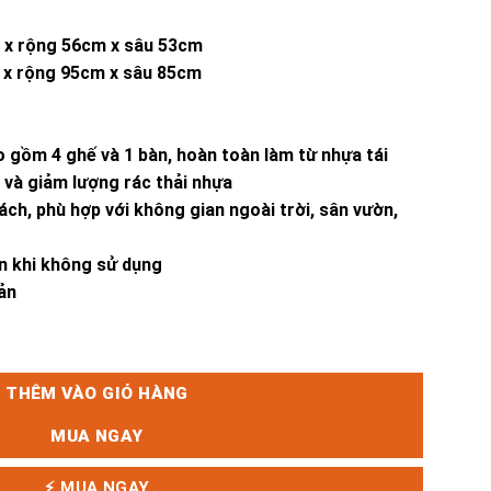
m x rộng 56cm x sâu 53cm
 x rộng 95cm x sâu 85cm
 gồm 4 ghế và 1 bàn, hoàn toàn làm từ nhựa tái
 và giảm lượng rác thải nhựa
ách, phù hợp với không gian ngoài trời, sân vườn,
ọn khi không sử dụng
ản
 Nhựa Tái Chế/ 1 Bàn - PORTALS NASSAU 95/ Light số lượng
THÊM VÀO GIỎ HÀNG
MUA NGAY
⚡ MUA NGAY