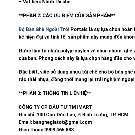
– Vật liệu: Nhựa tái chế
**PHẦN 2: CÁC ƯU ĐIỂM CỦA SẢN PHẨM**
Bộ Bàn Ghế Ngoài Trời
Portals là sự lựa chọn hoàn h
kế hiện đại và tinh tế, sản phẩm này mang đến khôn
Được làm từ nhựa polypropylen và chân nhôm, ghế v
của bạn. Phong cách này là lựa chọn hàng đầu cho v
Đặc biệt, việc sử dụng nhựa tái chế cho bộ bàn ghế
rác thải nhựa, đồng thời mang lại trải nghiệm ngoại
**PHẦN 3: THÔNG TIN LIÊN HỆ**
CÔNG TY CP ĐẦU TƯ TM IMART
Địa chỉ: 130 Cao Đức Lân, P. Bình Trưng, TP. HCM
Email:
banghegiatot@gmail.com
Điện thoại: 0909 465 888