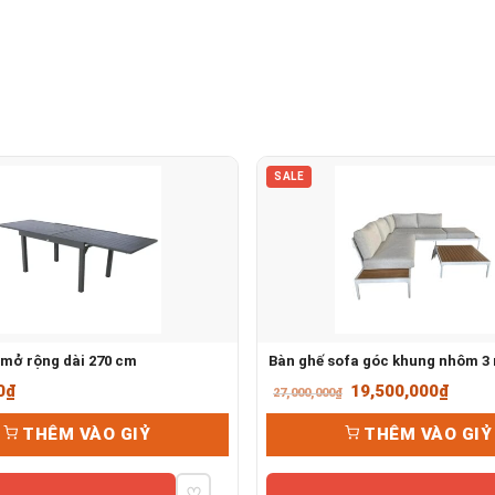
SALE
mở rộng dài 270 cm
Bàn ghế sofa góc khung nhôm 3
Giá
Giá
0
₫
19,500,000
₫
27,000,000
₫
gốc
hiện
THÊM VÀO GIỶ
THÊM VÀO GIỶ
là:
tại
27,000,000₫.
là:
♡