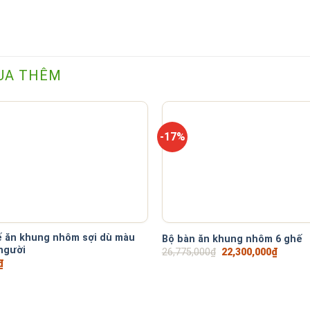
UA THÊM
-17%
+
ế ăn khung nhôm sợi dù màu
Bộ bàn ăn khung nhôm 6 ghế
người
Giá
Giá
26,775,000
₫
22,300,000
₫
gốc
hiện
₫
là:
tại
26,775,000₫.
là:
22,300