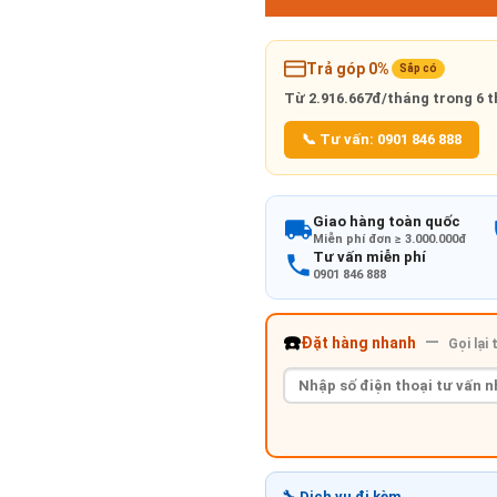
Trả góp 0%
Sắp có
Từ
2.916.667đ/tháng
trong 6 t
📞 Tư vấn: 0901 846 888
Giao hàng toàn quốc
Miễn phí đơn ≥ 3.000.000đ
Tư vấn miễn phí
0901 846 888
☎️
—
Đặt hàng nhanh
Gọi lại
🔧 Dịch vụ đi kèm