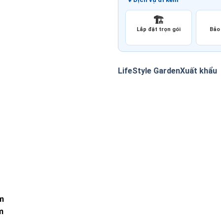
🏗️
Lắp đặt trọn gói
Bảo 
LifeStyle Garden
Xuất khẩu
m
m