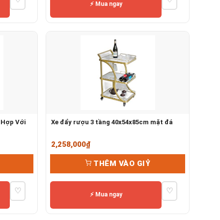
0,000₫.
24,000,000₫.
⚡ Mua ngay
 Hợp Với
Xe đẩy rượu 3 tầng 40x54x85cm mặt đá
2,258,000
₫
THÊM VÀO GIỶ
♡
♡
0,000₫.
⚡ Mua ngay