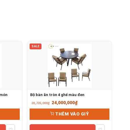
SALE
 món
Bộ bàn ăn tròn 4 ghế màu đen
Giá
Giá
24,000,000
₫
28,725,000
₫
gốc
hiện
THÊM VÀO GIỶ
là:
tại
28,725,000₫.
là:
♡
♡