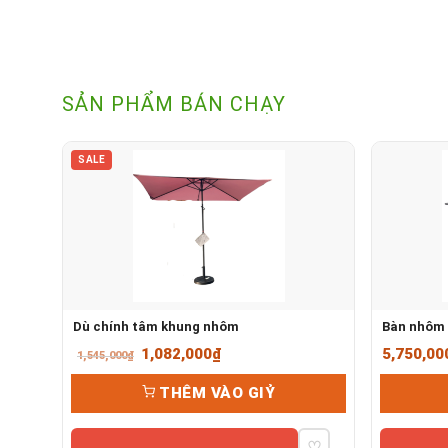
SẢN PHẨM BÁN CHẠY
SALE
Dù chính tâm khung nhôm
Bàn nhôm 
Giá
Giá
1,082,000
₫
5,750,00
1,545,000
₫
gốc
hiện
THÊM VÀO GIỶ
là:
tại
1,545,000₫.
là:
♡