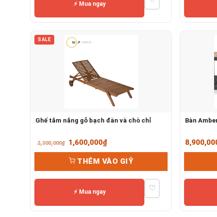
1,082,000₫.
⚡ Mua ngay
SALE
Ghế tắm nắng gỗ bạch đàn và chò chỉ
Bàn Amber
Giá
Giá
1,600,000
₫
8,900,00
2,300,000
₫
gốc
hiện
THÊM VÀO GIỶ
là:
tại
2,300,000₫.
là:
♡
1,600,000₫.
⚡ Mua ngay