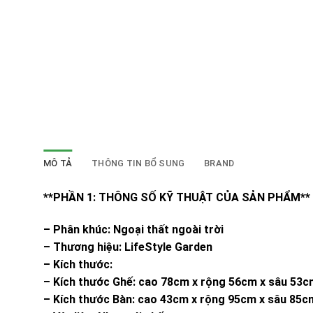
MÔ TẢ
THÔNG TIN BỔ SUNG
BRAND
**PHẦN 1: THÔNG SỐ KỸ THUẬT CỦA SẢN PHẨM**
– Phân khúc: Ngoại thất ngoài trời
– Thương hiệu: LifeStyle Garden
– Kích thước:
– Kích thước Ghế: cao 78cm x rộng 56cm x sâu 53c
– Kích thước Bàn: cao 43cm x rộng 95cm x sâu 85c