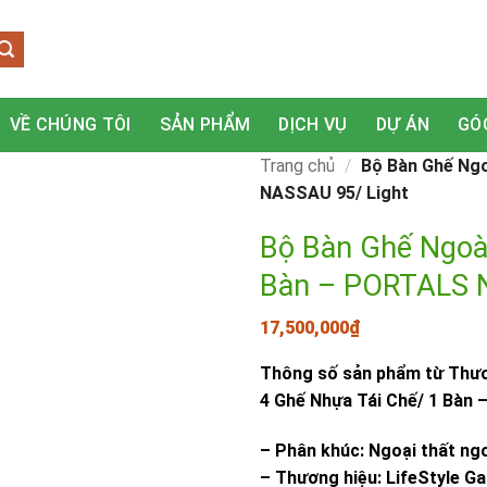
VỀ CHÚNG TÔI
SẢN PHẨM
DỊCH VỤ
DỰ ÁN
GÓ
Trang chủ
/
Bộ Bàn Ghế Ngo
NASSAU 95/ Light
Bộ Bàn Ghế Ngoài
Bàn – PORTALS 
17,500,000
₫
Thông số sản phẩm từ Thươn
4 Ghế Nhựa Tái Chế/ 1 Bàn
– Phân khúc: Ngoại thất ngo
– Thương hiệu: LifeStyle G