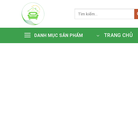
Bỏ
qua
Tìm
kiếm:
nội
dung
TRANG CHỦ
DANH MỤC SẢN PHẨM