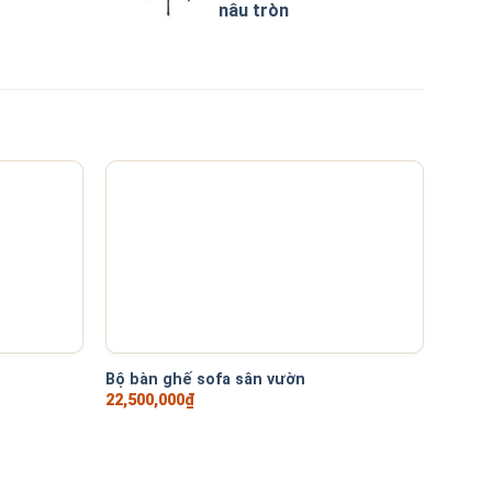
nâu tròn
-30%
+
+
Bộ bàn ghế sofa sân vườn
Bộ so
22,500,000
₫
14,250
,000₫.