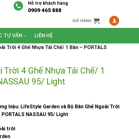
Hỗ trợ khách hàng
0909 465 888
GIỎ HÀNG
C TƯ VẤN
LIÊN HỆ
ài Trời 4 Ghế Nhựa Tái Chế/ 1 Bàn – PORTALS
 Trời 4 Ghế Nhựa Tái Chế/ 1
NASSAU 95/ Light
g hiệu: LifeStyle Garden và Bộ Bàn Ghế Ngoài Trời
 – PORTALS NASSAU 95/ Light
ài trời
arden