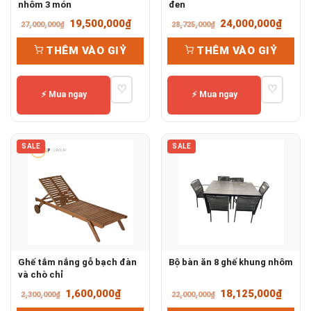
nhôm 3 món
đen
Giá
Giá
Giá
Giá
19,500,000
₫
24,000,000
₫
27,000,000
₫
28,725,000
₫
gốc
hiện
gốc
hiện
THÊM VÀO GIỶ
THÊM VÀO GIỶ
là:
tại
là:
tại
27,000,000₫.
là:
28,725,000₫.
là:
♡
♡
19,500,000₫.
24,00
⚡ Mua ngay
⚡ Mua ngay
SALE
SALE
Ghế tắm nắng gỗ bạch đàn
Bộ bàn ăn 8 ghế khung nhôm
và chò chỉ
Giá
Giá
Giá
Giá
1,600,000
₫
18,125,000
₫
2,300,000
₫
22,000,000
₫
gốc
hiện
gốc
hiện