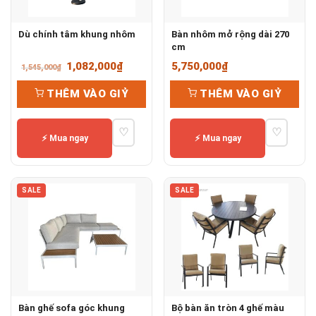
Dù chính tâm khung nhôm
Bàn nhôm mở rộng dài 270
cm
Giá
Giá
1,082,000
₫
5,750,000
₫
1,545,000
₫
gốc
hiện
THÊM VÀO GIỶ
THÊM VÀO GIỶ
là:
tại
1,545,000₫.
là:
♡
♡
1,082,000₫.
⚡ Mua ngay
⚡ Mua ngay
SALE
SALE
Bàn ghế sofa góc khung
Bộ bàn ăn tròn 4 ghế màu