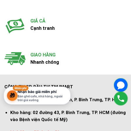
GIÁ CẢ
Cạnh tranh
GIAO HÀNG
Nhanh chóng
CÔNG TY CP ĐẦU TƯ TM IMART
Miễn phí
Nhận báo giá miễn phí
🎁
Bàn ghế cafe, nhà hàng, ngoài
Văn phòng:
130 Cao Đức Lân, P. Bình Trưng, TP. HCM
trời giá xưởng
Kho hàng:
02 đường 43, P. Bình Trưng, TP. HCM (đường
vào Bệnh viện Quốc tế Mỹ)