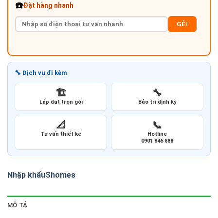
☎️
Đặt hàng nhanh
GẺI
🔧 Dịch vụ đi kèm
🏗️
🔧
Lắp đặt trọn gói
Bảo trì định kỳ
📐
📞
Tư vấn thiết kế
Hotline
0901 846 888
Nhập khẩu
Shomes
MÔ TẢ