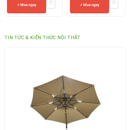
♡
♡
19,95
⚡ Mua ngay
⚡ Mua ngay
TIN TỨC & KIẾN THỨC NỘI THẤT