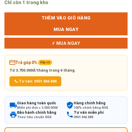
Chỉ còn 1 trong kho
THÊM VÀO GIỎ HÀNG
MUA NGAY
⚡ MUA NGAY
Trả góp 0%
Sắp có
Từ
3.750.000đ/tháng
trong 6 tháng.
📞 Tư vấn: 0901 846 888
Giao hàng toàn quốc
Hàng chính hãng
Miễn phí đơn ≥ 3.000.000đ
100% chính hãng NSX
Bảo hành chính hãng
Tư vấn miễn phí
Theo tiêu chuẩn NSX
0901 846 888