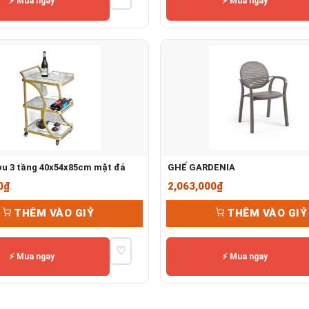
⚡ Mua ngay
⚡ Mua ngay
ợu 3 tầng 40x54x85cm mặt đá
GHẾ GARDENIA
0
₫
2,063,000
₫
THÊM VÀO GIỶ
THÊM VÀO GIỶ
♡
⚡ Mua ngay
⚡ Mua ngay