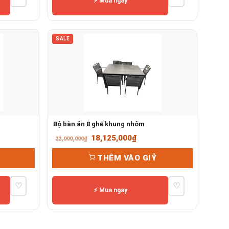
⚡ Mua ngay
SALE
Bộ bàn ăn 8 ghế khung nhôm
Giá
Giá
18,125,000
₫
22,000,000
₫
gốc
hiện
THÊM VÀO GIỶ
là:
tại
22,000,000₫.
là:
♡
♡
18,125,000₫.
⚡ Mua ngay