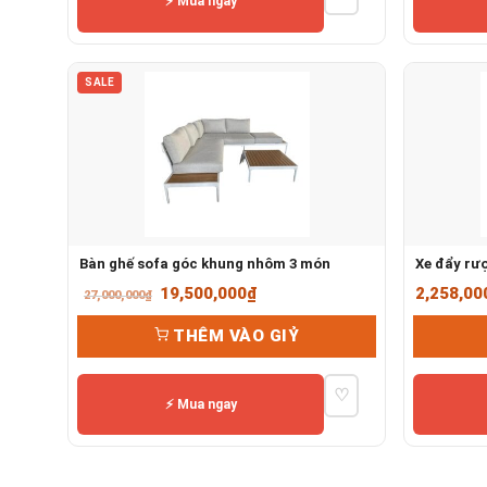
⚡ Mua ngay
SALE
Bàn ghế sofa góc khung nhôm 3 món
Xe đẩy rư
Giá
Giá
19,500,000
₫
2,258,00
27,000,000
₫
gốc
hiện
THÊM VÀO GIỶ
là:
tại
27,000,000₫.
là:
♡
19,500,000₫.
⚡ Mua ngay