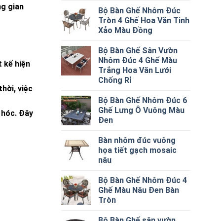
ng gian
Bộ Bàn Ghế Nhôm Đúc
Tròn 4 Ghế Hoa Văn Tinh
Xảo Màu Đồng
Bộ Bàn Ghế Sân Vườn
Nhôm Đúc 4 Ghế Màu
t kế hiện
Trắng Hoa Văn Lưới
Chống Rỉ
hời, việc
Bộ Bàn Ghế Nhôm Đúc 6
Ghế Lưng Ô Vuông Màu
 hóc. Đây
Đen
Bàn nhôm đúc vuông
họa tiết gạch mosaic
nâu
Bộ Bàn Ghế Nhôm Đúc 4
Ghế Màu Nâu Đen Bàn
Tròn
Bộ Bàn Ghế sân vườn