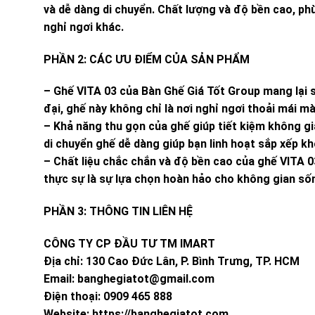
và dễ dàng di chuyển. Chất lượng và độ bền cao, p
nghỉ ngơi khác.
PHẦN 2: CÁC ƯU ĐIỂM CỦA SẢN PHẨM
– Ghế VITA 03 của Bàn Ghế Giá Tốt Group mang lại sự
đại, ghế này không chỉ là nơi nghỉ ngơi thoải mái 
– Khả năng thu gọn của ghế giúp tiết kiệm không gi
di chuyển ghế dễ dàng giúp bạn linh hoạt sắp xếp k
– Chất liệu chắc chắn và độ bền cao của ghế VITA 0
thực sự là sự lựa chọn hoàn hảo cho không gian sống
PHẦN 3: THÔNG TIN LIÊN HỆ
CÔNG TY CP ĐẦU TƯ TM IMART
Địa chỉ: 130 Cao Đức Lân, P. Bình Trưng, TP. HCM
Email:
banghegiatot@gmail.com
Điện thoại: 0909 465 888
Website: https://banghegiatot.com