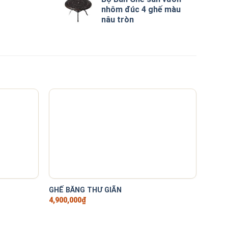
nhôm đúc 4 ghế màu
nâu tròn
+
+
GHẾ BĂNG THƯ GIÃN
GHẾ 
4,900,000
₫
3,100