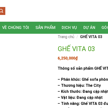
VỀ CHÚNG TÔI
SẢN PHẨM
DỊCH VỤ
DỰ ÁN
GÓ
Trang chủ
/
GHẾ VITA 03
GHẾ VITA 03
6,250,000
₫
Thông số sản phẩm GHẾ VIT
– Phân khúc: Ghế sofa phò
– Thương hiệu: The City
– Kích thước: Đang cập nhậ
– Vật liệu: Đang cập nhật
– Tính năng: Ghế VITA 03 đư