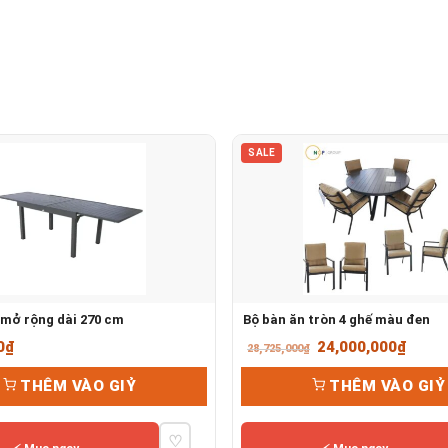
SALE
mở rộng dài 270 cm
Bộ bàn ăn tròn 4 ghế màu đen
Giá
Giá
0
₫
24,000,000
₫
28,725,000
₫
gốc
hiện
THÊM VÀO GIỶ
THÊM VÀO GIỶ
là:
tại
28,725,000₫.
là:
♡
24,00