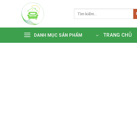
Bỏ
qua
Tìm
kiếm:
nội
dung
TRANG CHỦ
DANH MỤC SẢN PHẨM