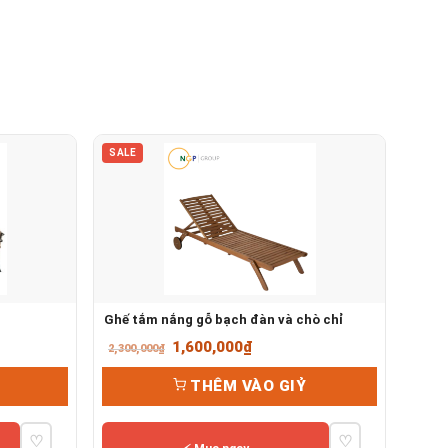
SALE
Ghế tắm nắng gỗ bạch đàn và chò chỉ
Giá
Giá
1,600,000
₫
2,300,000
₫
gốc
hiện
THÊM VÀO GIỶ
là:
tại
2,300,000₫.
là:
♡
♡
0,000₫.
1,600,000₫.