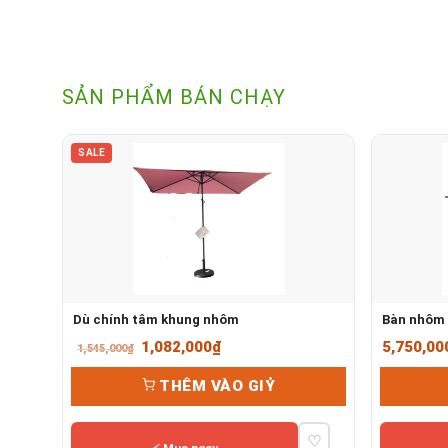
SẢN PHẨM BÁN CHẠY
SALE
Dù chính tâm khung nhôm
Bàn nhôm 
Giá
Giá
1,082,000
₫
5,750,00
1,545,000
₫
gốc
hiện
THÊM VÀO GIỶ
là:
tại
1,545,000₫.
là:
♡
1,082,000₫.