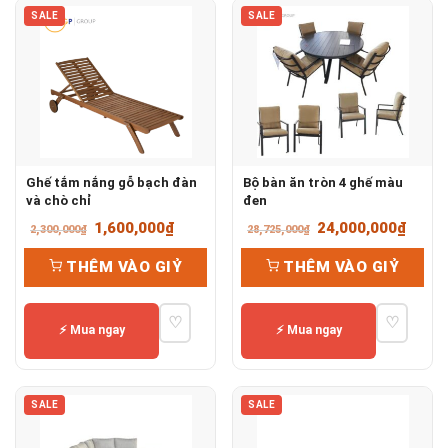
SALE
SALE
Ghế tắm nắng gỗ bạch đàn
Bộ bàn ăn tròn 4 ghế màu
và chò chỉ
đen
Giá
Giá
Giá
Giá
1,600,000
₫
24,000,000
₫
2,300,000
₫
28,725,000
₫
gốc
hiện
gốc
hiện
THÊM VÀO GIỶ
THÊM VÀO GIỶ
là:
tại
là:
tại
2,300,000₫.
là:
28,725,000₫.
là:
♡
♡
1,600,000₫.
24,00
⚡ Mua ngay
⚡ Mua ngay
SALE
SALE