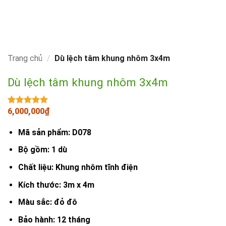
Trang chủ
/
Dù lệch tâm khung nhôm 3x4m
Dù lệch tâm khung nhôm 3x4m
6,000,000
₫
5
1
trên 5
dựa trên
đánh giá
Mã sản phẩm: D078
Bộ gồm: 1 dù
Chất liệu: Khung nhôm tĩnh điện
Kích thước: 3m x 4m
Màu sắc: đỏ đô
Bảo hành: 12 tháng