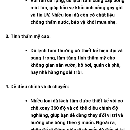
Với tán dù rộng, dù lệch tâm cung cấp bóng
mát lớn, giúp bảo vệ khỏi ánh nắng gay gắt
và tia UV. Nhiều loại dù còn có chất liệu
chống thấm nước, bảo vệ khỏi mưa nhẹ.
Tính thẩm mỹ cao
:
Dù lệch tâm thường có thiết kế hiện đại và
sang trọng, làm tăng tính thẩm mỹ cho
không gian sân vườn, hồ bơi, quán cà phê,
hay nhà hàng ngoài trời.
Dễ điều chỉnh và di chuyển
:
Nhiều loại dù lệch tâm được thiết kế với cơ
chế xoay 360 độ và có thể điều chỉnh độ
nghiêng, giúp bạn dễ dàng thay đổi vị trí và
hướng che bóng theo ý muốn. Ngoài ra,
chân đế di động giúp di chuyển dù đến vị trí