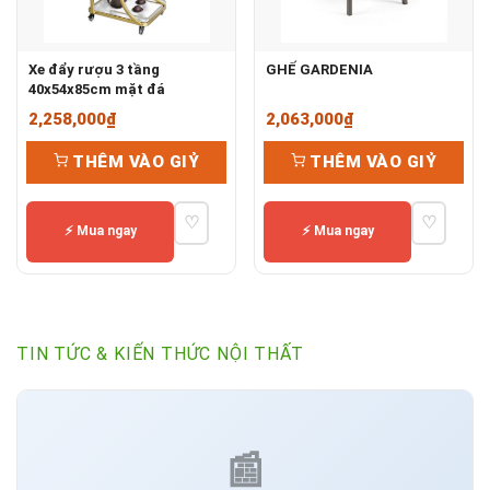
Xe đẩy rượu 3 tầng
GHẾ GARDENIA
40x54x85cm mặt đá
2,258,000
₫
2,063,000
₫
THÊM VÀO GIỶ
THÊM VÀO GIỶ
♡
♡
⚡ Mua ngay
⚡ Mua ngay
TIN TỨC & KIẾN THỨC NỘI THẤT