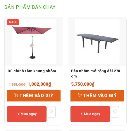
SẢN PHẨM BÁN CHẠY
SALE
Dù chính tâm khung nhôm
Bàn nhôm mở rộng dài 270
cm
Giá
Giá
1,082,000
₫
5,750,000
₫
1,545,000
₫
gốc
hiện
THÊM VÀO GIỶ
THÊM VÀO GIỶ
là:
tại
1,545,000₫.
là:
♡
♡
1,082,000₫.
⚡ Mua ngay
⚡ Mua ngay