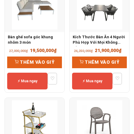
Bàn ghế sofa góc khung
Kích Thước Bàn Ăn 4 Người
nhôm 3 món
Phù Hợp Với Mọi Không
Gian
Giá
Giá
Giá
Giá
19,500,000
₫
21,900,000
₫
27,000,000
₫
26,250,000
₫
gốc
hiện
gốc
hiện
THÊM VÀO GIỶ
THÊM VÀO GIỶ
là:
tại
là:
tại
27,000,000₫.
là:
26,250,000₫.
là:
♡
♡
19,500,000₫.
21,90
⚡ Mua ngay
⚡ Mua ngay