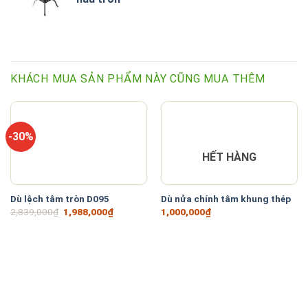
KHÁCH MUA SẢN PHẨM NÀY CŨNG MUA THÊM
-30%
HẾT HÀNG
Dù lệch tâm tròn D095
Dù nửa chính tâm khung thép
Giá
Giá
2,839,000
₫
1,988,000
₫
1,000,000
₫
gốc
hiện
là:
tại
2,839,000₫.
là:
1,988,000₫.