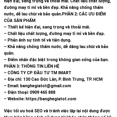
hiện đại, sang trọng và thoải mái. Chất liệu chất lượng,
đường may tỉ mỉ và bền đẹp. Khả năng chống thấm
nước, dễ lau chùi và bảo quản.
PHẦN 2: CÁC ƯU ĐIỂM
CỦA SẢN PHẨM
– Thiết kế hiện đại, sang trọng và thoải mái.
– Chất liệu chất lượng, đường may tỉ mỉ và bền đẹp.
– Phản ánh sự tinh tế và tiện dụng.
– Khả năng chống thấm nước, dễ dàng lau chùi và bảo
quản.
– Điểm nhấn đặc biệt trong không gian sống của bạn.
PHẦN 3: THÔNG TIN LIÊN HỆ
– CÔNG TY CP ĐẦU TƯ TM IMART
– Địa chỉ: 130 Cao Đức Lân, P. Bình Trưng, TP. HCM
– Email:
banghegiatot@gmail.com
– Điện thoại: 0909 465 888
– Website: https://banghegiatot.com
Việc tối ưu hoá SEO và tránh việc lặp lại nội dung được