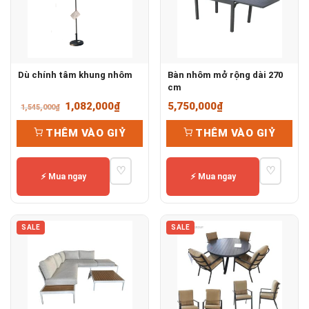
Dù chính tâm khung nhôm
Bàn nhôm mở rộng dài 270
cm
Giá
Giá
1,082,000
₫
5,750,000
₫
1,545,000
₫
gốc
hiện
THÊM VÀO GIỶ
THÊM VÀO GIỶ
là:
tại
1,545,000₫.
là:
♡
♡
1,082,000₫.
⚡ Mua ngay
⚡ Mua ngay
SALE
SALE