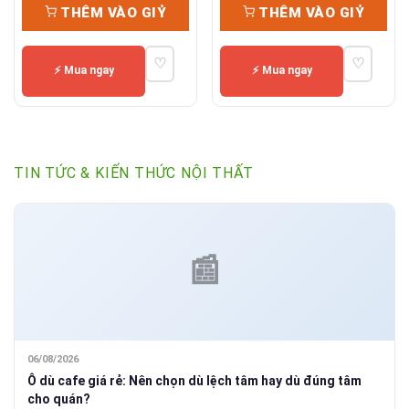
THÊM VÀO GIỶ
THÊM VÀO GIỶ
là:
tại
28,500,000₫.
là:
♡
♡
19,95
⚡ Mua ngay
⚡ Mua ngay
TIN TỨC & KIẾN THỨC NỘI THẤT
06/08/2026
Ô dù cafe giá rẻ: Nên chọn dù lệch tâm hay dù đúng tâm
cho quán?