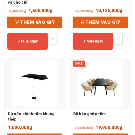
và chò chỉ
Giá
Giá
Giá
Giá
1,600,000
₫
18,125,000
₫
2,300,000
₫
22,000,000
₫
gốc
hiện
gốc
hiện
THÊM VÀO GIỶ
THÊM VÀO GIỶ
là:
tại
là:
tại
2,300,000₫.
là:
22,000,000₫.
là:
♡
♡
1,600,000₫.
18,12
⚡ Mua ngay
⚡ Mua ngay
SALE
Dù nửa chính tâm khung
Bộ bàn ghế nhôm
thép
Giá
Giá
1,000,000
₫
19,950,000
₫
28,500,000
₫
gốc
hiện