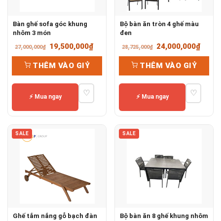
Bàn ghế sofa góc khung
Bộ bàn ăn tròn 4 ghế màu
nhôm 3 món
đen
Giá
Giá
Giá
Giá
19,500,000
₫
24,000,000
₫
27,000,000
₫
28,725,000
₫
gốc
hiện
gốc
hiện
THÊM VÀO GIỶ
THÊM VÀO GIỶ
là:
tại
là:
tại
27,000,000₫.
là:
28,725,000₫.
là:
♡
♡
19,500,000₫.
24,00
⚡ Mua ngay
⚡ Mua ngay
SALE
SALE
Ghế tắm nắng gỗ bạch đàn
Bộ bàn ăn 8 ghế khung nhôm