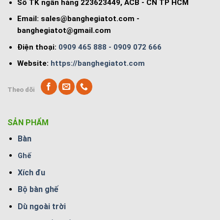
Số TK ngân hàng 223623449, ACB - CN TP HCM
Email:
sales@banghegiatot.com
-
banghegiatot@gmail.com
Điện thoại:
0909 465 888 - 0909 072 666
Website:
https://banghegiatot.com
Theo dõi
SẢN PHẨM
Bàn
Ghế
Xích đu
Bộ bàn ghế
Dù ngoài trời