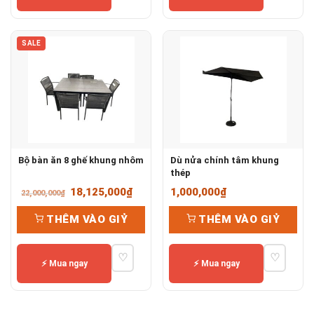
SALE
Bộ bàn ăn 8 ghế khung nhôm
Dù nửa chính tâm khung
thép
Giá
Giá
18,125,000
₫
1,000,000
₫
22,000,000
₫
gốc
hiện
THÊM VÀO GIỶ
THÊM VÀO GIỶ
là:
tại
22,000,000₫.
là:
♡
♡
18,125,000₫.
⚡ Mua ngay
⚡ Mua ngay