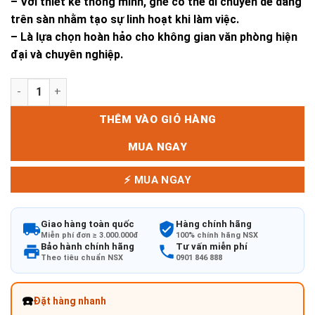
– Với thiết kế thông minh, ghế có thể di chuyển dễ dàng
trên sàn nhằm tạo sự linh hoạt khi làm việc.
– Là lựa chọn hoàn hảo cho không gian văn phòng hiện
đại và chuyên nghiệp.
GHẾ VĂN PHÒNG STAMP số lượng
THÊM VÀO GIỎ HÀNG
MUA NGAY
⚡ MUA NGAY
Giao hàng toàn quốc
Hàng chính hãng
Miễn phí đơn ≥ 3.000.000đ
100% chính hãng NSX
Bảo hành chính hãng
Tư vấn miễn phí
Theo tiêu chuẩn NSX
0901 846 888
☎️
Đặt hàng nhanh