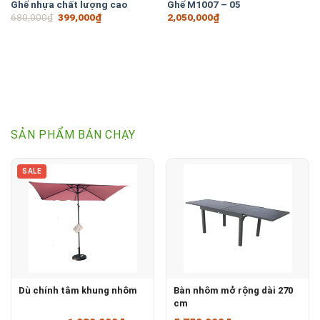
Ghế nhựa chất lượng cao
Ghế M1007 – 05
Giá
Giá
680,000
₫
399,000
₫
2,050,000
₫
gốc
hiện
là:
tại
680,000₫.
là:
399,000₫.
SẢN PHẨM BÁN CHẠY
SALE
Dù chính tâm khung nhôm
Bàn nhôm mở rộng dài 270
cm