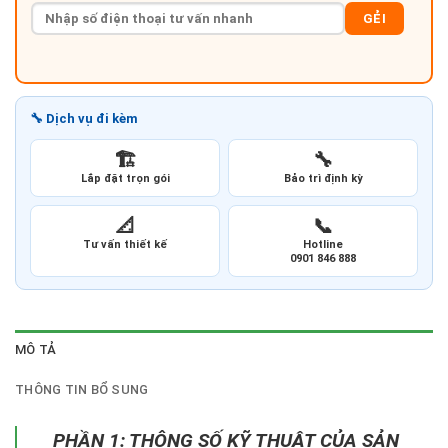
GẺI
🔧 Dịch vụ đi kèm
🏗️
🔧
Lắp đặt trọn gói
Bảo trì định kỳ
📐
📞
Tư vấn thiết kế
Hotline
0901 846 888
MÔ TẢ
THÔNG TIN BỔ SUNG
PHẦN 1: THÔNG SỐ KỸ THUẬT CỦA SẢN