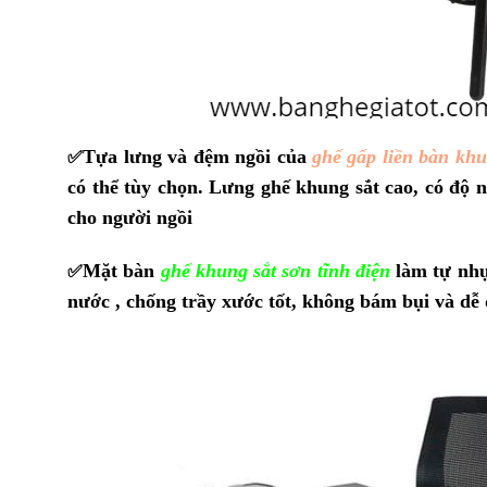
Tựa lưng và đệm ngồi của
ghế gấp liền bàn khu
✅
có thể tùy chọn. Lưng ghế khung sắt cao, có độ n
cho người ngồi
Mặt bàn
ghế khung sắt sơn tĩnh điện
làm tự nhự
✅
nước , chống trầy xước tốt, không bám bụi và dễ 