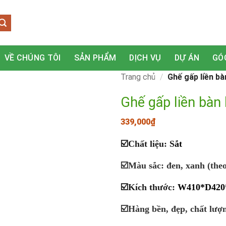
VỀ CHÚNG TÔI
SẢN PHẨM
DỊCH VỤ
DỰ ÁN
GÓ
Trang chủ
/
Ghế gấp liền bà
Ghế gấp liền bàn
339,000
₫
☑️
Chất liệu: S
ắt
☑️Màu sắc: đen, xanh (theo
☑️
Kích thước
:
W410*D420
☑️Hàng bền, đẹp, chất lượ