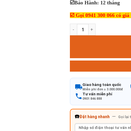
☑️Bảo Hành: 12 tháng
☑️
Gọi 0941 300 066 có giá 
Ghế gấp liền bàn khung sắt s
Giao hàng toàn quốc
Miễn phí đơn ≥ 3.000.000đ
Tư vấn miễn phí
0901 846 888
☎️
—
Đặt hàng nhanh
Gọi lại