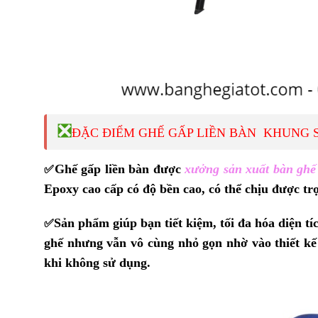
❎
ĐẶC ĐIỂM GHẾ GẤP LIỀN BÀN KHUNG 
Ghế gấp liền bàn được
xưởng sản xuất bàn ghế 
✅
Epoxy cao cấp có độ bền cao, có thể chịu được tr
Sản phẩm giúp bạn tiết kiệm, tối đa hóa diện tíc
✅
ghế nhưng vẫn vô cùng nhỏ gọn nhờ vào thiết kế 
khi không sử dụng.