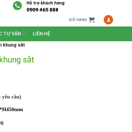
Hỗ trợ khách hàng
0909 465 888
GIỎ HÀNG
C TƯ VẤN
LIÊN HỆ
n khung sắt
 khung sắt
 yêu cầu)
*H450mm
ng