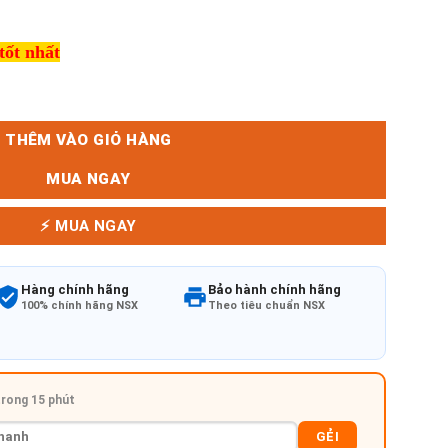
tốt nhất
ố lượng
THÊM VÀO GIỎ HÀNG
MUA NGAY
⚡ MUA NGAY
Hàng chính hãng
Bảo hành chính hãng
100% chính hãng NSX
Theo tiêu chuẩn NSX
 trong 15 phút
GẺI