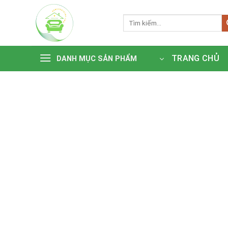
Bỏ
qua
Tìm
kiếm:
nội
dung
TRANG CHỦ
DANH MỤC SẢN PHẨM