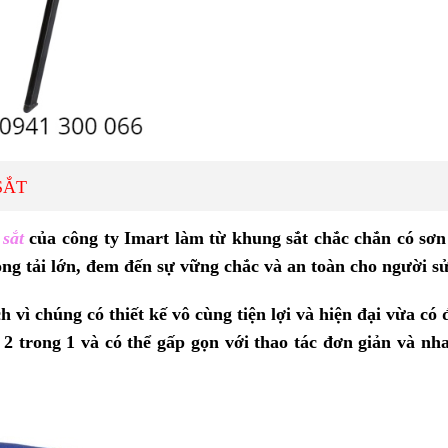
SẮT
sắt
của công ty Imart làm từ khung sắt chắc chắn có sơn
ọng tải lớn, đem đến sự vững chắc và an toàn cho người s
h vì chúng có thiết kế vô cùng tiện lợi và hiện đại vừa có
2 trong 1 và có thể gấp gọn với thao tác đơn giản và nh