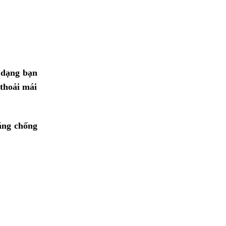
 dạng bạn
 thoải mái
ăng chống