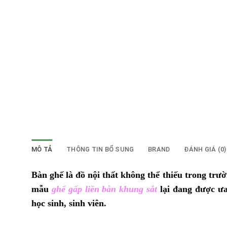
MÔ TẢ
THÔNG TIN BỔ SUNG
BRAND
ĐÁNH GIÁ (0)
Bàn ghế là đồ nội thất không thể thiếu trong trư
mẫu
ghế gấp liền bàn khung sắt
lại đang được ưa
học sinh, sinh viên.