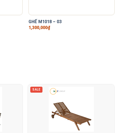
+
+
GHẾ M1018 – 03
GHẾ M
1,300,000
₫
1,300
SALE