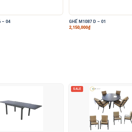
+
 – 04
GHẾ M1087 D – 01
2,150,000
₫
SALE