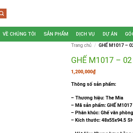
VỀ CHÚNG TÔI
SẢN PHẨM
DỊCH VỤ
DỰ ÁN
GÓ
Trang chủ
/
GHẾ M1017 – 0
GHẾ M1017 – 02
1,200,000
₫
Thông số sản phẩm:
– Thương hiệu: The Mia
– Mã sản phẩm: GHẾ M1017 
– Phân khúc: Ghế văn phòn
– Kích thước: 48x55x94.5 S