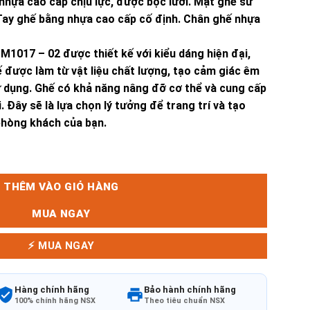
 nhựa cao cấp chịu lực, được bọc lưới. Mặt ghế sử
. Tay ghế bằng nhựa cao cấp cố định. Chân ghế nhựa
M1017 – 02 được thiết kế với kiểu dáng hiện đại,
 được làm từ vật liệu chất lượng, tạo cảm giác êm
ử dụng. Ghế có khả năng nâng đỡ cơ thể và cung cấp
. Đây sẽ là lựa chọn lý tưởng để trang trí và tạo
phòng khách của bạn.
THÊM VÀO GIỎ HÀNG
MUA NGAY
⚡ MUA NGAY
Hàng chính hãng
Bảo hành chính hãng
100% chính hãng NSX
Theo tiêu chuẩn NSX