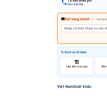
Tư vấn miễn phí
0901 846 888
☎️
—
Đặt hàng nhanh
Gọi lại
🔧 Dịch vụ đi kèm
🏗️
Lắp đặt trọn gói
Bảo 
Việt Nam
Xuất khẩu