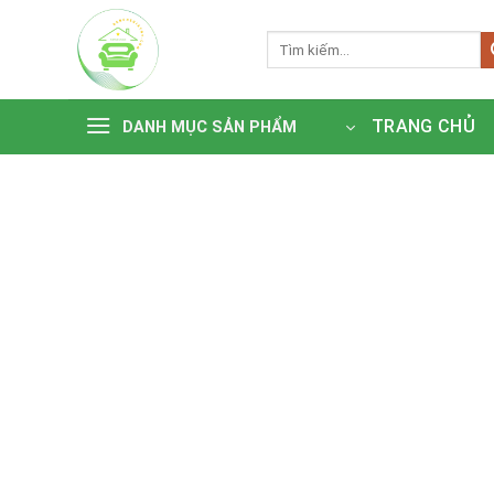
Bỏ
qua
Tìm
kiếm:
nội
dung
TRANG CHỦ
DANH MỤC SẢN PHẨM