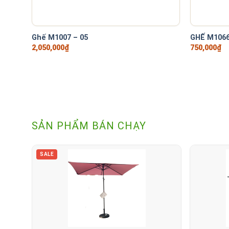
+
+
Ghế M1007 – 05
GHẾ M1066
2,050,000
₫
750,000
₫
SẢN PHẨM BÁN CHẠY
SALE