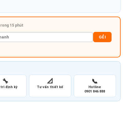
 trong 15 phút
GẺI
🔧
📐
📞
trì định kỳ
Tư vấn thiết kế
Hotline
0901 846 888