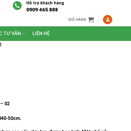
Hỗ trợ khách hàng
0909 465 888
GIỎ HÀNG
C TƯ VẤN
LIÊN HỆ
2
– 02
g
H40-50cm.