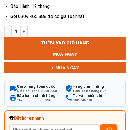
Bảo Hành: 12 tháng
Gọi 0909 465 888 để có giá tốt nhất
Bộ bàn ghế nhựa giả mây số lượng
THÊM VÀO GIỎ HÀNG
MUA NGAY
⚡ MUA NGAY
Giao hàng toàn quốc
Hàng chính hãng
Miễn phí đơn ≥ 3.000.000đ
100% chính hãng NSX
Bảo hành chính hãng
Tư vấn miễn phí
Theo tiêu chuẩn NSX
0901 846 888
☎️
Đặt hàng nhanh
GẺI