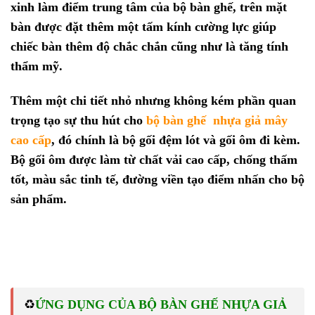
xinh làm điểm trung tâm của bộ bàn ghế, trên mặt
bàn được đặt thêm một tấm kính cường lực giúp
chiếc bàn thêm độ chắc chắn cũng như là tăng tính
thẩm mỹ.
Thêm một chi tiết nhỏ nhưng không kém phần quan
trọng tạo sự thu hút cho
bộ bàn ghế nhựa giả mây
cao
cấp
, đó chính là bộ gối đệm lót và gối ôm đi kèm.
Bộ gối ôm được làm từ chất vải cao cấp, chống thấm
tốt, màu sắc tinh tế, đường viền tạo điểm nhấn cho bộ
sản phẩm.
♻️
ỨNG DỤNG CỦA BỘ BÀN GHẾ NHỰA GIẢ