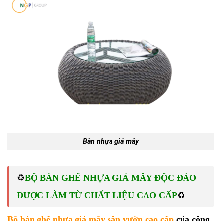
Bàn nhựa giả mây
♻️
BỘ BÀN GHẾ NHỰA GIẢ MÂY ĐỘC ĐÁO
♻️
ĐƯỢC LÀM TỪ CHẤT LIỆU CAO CẤP
Bộ
bàn ghế nhựa giả mây sân vườn cao cấp
của công