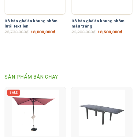
Bộ bàn ghế ăn khung nhôm
Bộ bàn ghế ăn khung nhôm
lưới textilen
màu trắng
Giá
Giá
Giá
Giá
25,730,000
₫
18,000,000
₫
22,200,000
₫
18,500,000
₫
gốc
hiện
gốc
hiện
là:
tại
là:
tại
25,730,000₫.
là:
22,200,000₫.
là:
18,000,000₫.
18,500
SẢN PHẨM BÁN CHẠY
SALE