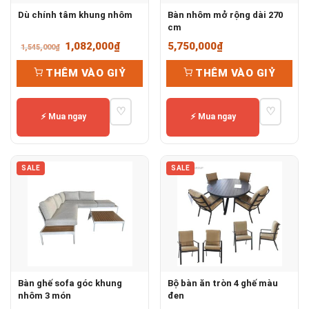
Dù chính tâm khung nhôm
Bàn nhôm mở rộng dài 270
cm
Giá
Giá
1,082,000
₫
5,750,000
₫
1,545,000
₫
gốc
hiện
THÊM VÀO GIỶ
THÊM VÀO GIỶ
là:
tại
1,545,000₫.
là:
♡
♡
1,082,000₫.
⚡ Mua ngay
⚡ Mua ngay
SALE
SALE
Bàn ghế sofa góc khung
Bộ bàn ăn tròn 4 ghế màu
nhôm 3 món
đen