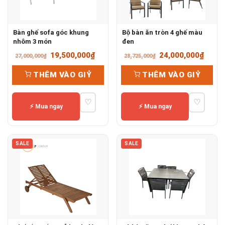
Bàn ghế sofa góc khung
Bộ bàn ăn tròn 4 ghế màu
nhôm 3 món
đen
Giá
Giá
Giá
Giá
19,500,000
₫
24,000,000
₫
27,000,000
₫
28,725,000
₫
gốc
hiện
gốc
hiện
THÊM VÀO GIỶ
THÊM VÀO GIỶ
là:
tại
là:
tại
27,000,000₫.
là:
28,725,000₫.
là:
♡
♡
19,500,000₫.
24,00
⚡ Mua ngay
⚡ Mua ngay
SALE
SALE