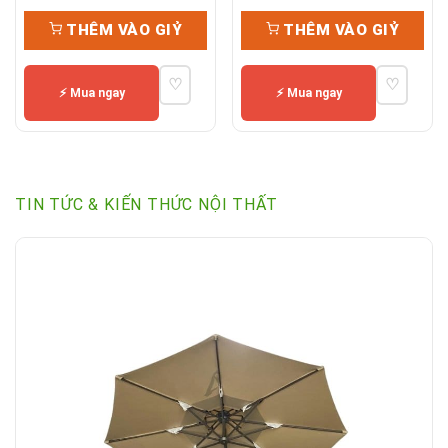
gốc
hiện
THÊM VÀO GIỶ
THÊM VÀO GIỶ
là:
tại
28,500,000₫.
là:
♡
♡
19,95
⚡ Mua ngay
⚡ Mua ngay
TIN TỨC & KIẾN THỨC NỘI THẤT