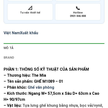
📐
📞
Tư vấn thiết kế
Hotline
0901 846 888
Việt Nam
Xuất khẩu
MÔ TẢ
BRAND
PHẦN 1: THÔNG SỐ KỸ THUẬT CỦA SẢN PHẨM
– Thương hiệu: The Mia
– Tên sản phẩm: GHẾ M1089 – 01
– Phân khúc:
Ghế văn phòng
– Kích thước: Ngang W= 57,5cm x Sâu D= 63cm x Cao
H= 90/97cm
– Vật liệu:
Tựa lưng ghế khung bằng nhựa, bọc vải/vynil,