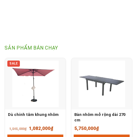
8,800,000₫.
là:
8,500,000₫.
SẢN PHẨM BÁN CHẠY
SALE
Dù chính tâm khung nhôm
Bàn nhôm mở rộng dài 270
cm
Giá
Giá
1,082,000
₫
5,750,000
₫
1,545,000
₫
gốc
hiện