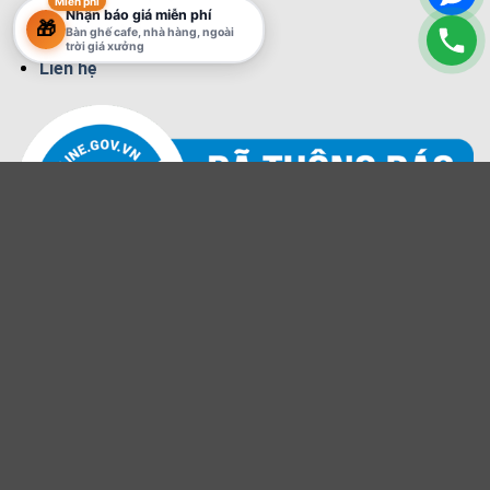
Miễn phí
Nhận báo giá miễn phí
🎁
Về chúng tôi
Bàn ghế cafe, nhà hàng, ngoài
trời giá xưởng
Liên hệ
Copyright 2016 © IMART GROUP
Visa
PayPal
Stripe
MasterCard
Cash
On