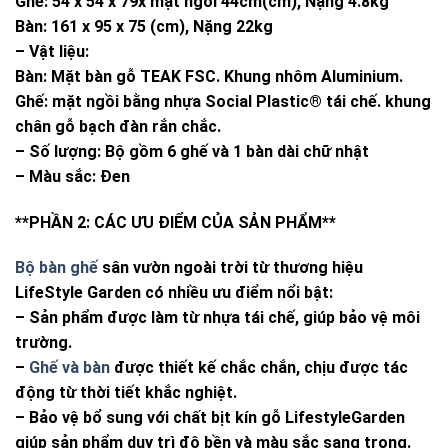
Ghế: 54 x 54 x 79x mặt ngồi 44cm(cm), Nặng 4.8kg
Bàn: 161 x 95 x 75 (cm), Nặng 22kg
– Vật liệu:
Bàn: Mặt bàn gỗ TEAK FSC. Khung nhôm Aluminium.
Ghế: mặt ngồi bằng nhựa Social Plastic® tái chế. khung
chân gỗ bạch đàn rắn chắc.
– Số lượng: Bộ gồm 6 ghế và 1 bàn dài chữ nhật
– Màu sắc: Đen
**PHẦN 2: CÁC ƯU ĐIỂM CỦA SẢN PHẨM**
Bộ bàn ghế
sân vườn ngoài trời từ thương hiệu
LifeStyle Garden có nhiều ưu điểm nổi bật:
– Sản phẩm được làm từ nhựa tái chế, giúp bảo vệ môi
trường.
–
Ghế và bàn
được thiết kế chắc chắn, chịu được tác
động từ thời tiết khắc nghiệt.
– Bảo vệ bổ sung với chất bịt kín gỗ LifestyleGarden
giúp sản phẩm duy trì độ bền và màu sắc sang trọng.