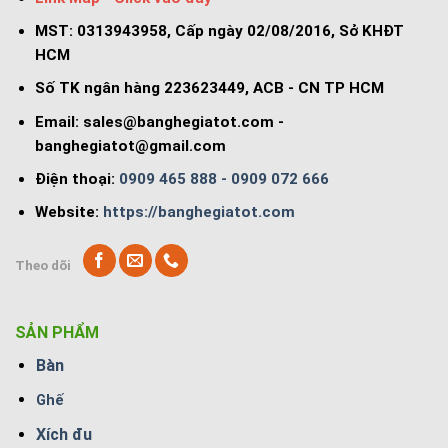
MST: 0313943958, Cấp ngày 02/08/2016, Sở KHĐT
HCM
Số TK ngân hàng 223623449, ACB - CN TP HCM
Email:
sales@banghegiatot.com
-
banghegiatot@gmail.com
Điện thoại:
0909 465 888 - 0909 072 666
Website:
https://banghegiatot.com
Theo dõi
SẢN PHẨM
Bàn
Ghế
Xích đu