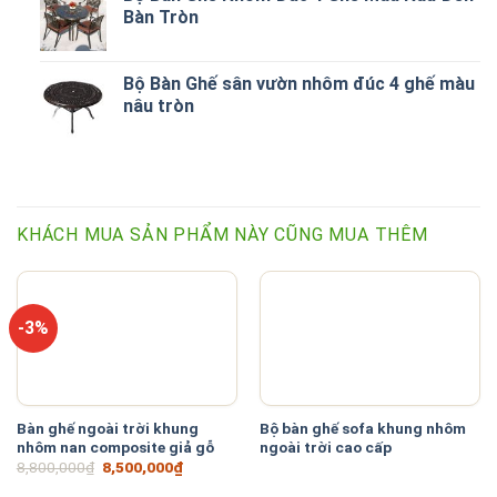
Bàn Tròn
Bộ Bàn Ghế sân vườn nhôm đúc 4 ghế màu
nâu tròn
KHÁCH MUA SẢN PHẨM NÀY CŨNG MUA THÊM
-3%
Bàn ghế ngoài trời khung
Bộ bàn ghế sofa khung nhôm
nhôm nan composite giả gỗ
ngoài trời cao cấp
Giá
Giá
8,800,000
₫
8,500,000
₫
gốc
hiện
là:
tại