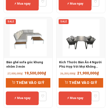
♡
♡
24,000,000₫.
1,600,0
⚡ Mua ngay
⚡ Mua ngay
SALE
SALE
Bàn ghế sofa góc khung
Kích Thước Bàn Ăn 4 Người
nhôm 3 món
Phù Hợp Với Mọi Không
Gian
Giá
Giá
Giá
Giá
19,500,000
₫
21,900,000
₫
27,000,000
₫
26,250,000
₫
gốc
hiện
gốc
hiện
THÊM VÀO GIỶ
THÊM VÀO GIỶ
là:
tại
là:
tại
27,000,000₫.
là:
26,250,000₫.
là:
♡
♡
19,500,000₫.
21,90
⚡ Mua ngay
⚡ Mua ngay