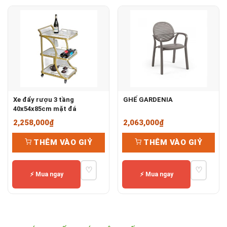
Xe đẩy rượu 3 tầng
GHẾ GARDENIA
40x54x85cm mặt đá
2,258,000
₫
2,063,000
₫
THÊM VÀO GIỶ
THÊM VÀO GIỶ
♡
♡
⚡ Mua ngay
⚡ Mua ngay