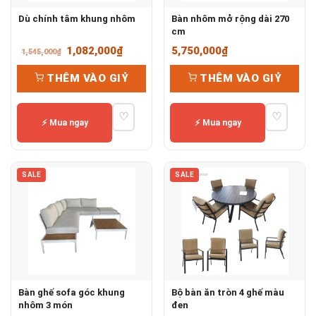
Dù chính tâm khung nhôm
Bàn nhôm mở rộng dài 270
cm
Giá
Giá
1,082,000
₫
5,750,000
₫
1,545,000
₫
gốc
hiện
THÊM VÀO GIỶ
THÊM VÀO GIỶ
là:
tại
1,545,000₫.
là:
♡
♡
1,082,000₫.
⚡ Mua ngay
⚡ Mua ngay
SALE
SALE
Bàn ghế sofa góc khung
Bộ bàn ăn tròn 4 ghế màu
nhôm 3 món
đen