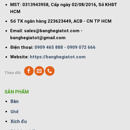
MST: 0313943958, Cấp ngày 02/08/2016, Sở KHĐT
HCM
Số TK ngân hàng 223623449, ACB - CN TP HCM
Email:
sales@banghegiatot.com
-
banghegiatot@gmail.com
Điện thoại:
0909 465 888 - 0909 072 666
Website:
https://banghegiatot.com
Theo dõi
SẢN PHẨM
Bàn
Ghế
Xích đu