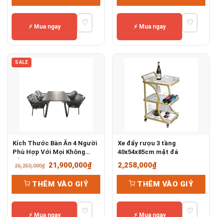
2,300,000₫.
là:
♡
♡
1,600,000₫.
⚡ Mua ngay
⚡ Mua ngay
SALE
Kích Thước Bàn Ăn 4 Người
Xe đẩy rượu 3 tầng
Phù Hợp Với Mọi Không
40x54x85cm mặt đá
Gian
Giá
Giá
21,900,000
₫
2,258,000
₫
26,250,000
₫
gốc
hiện
THÊM VÀO GIỶ
THÊM VÀO GIỶ
là:
tại
26,250,000₫.
là:
♡
♡
21,900,000₫.
⚡ Mua ngay
⚡ Mua ngay