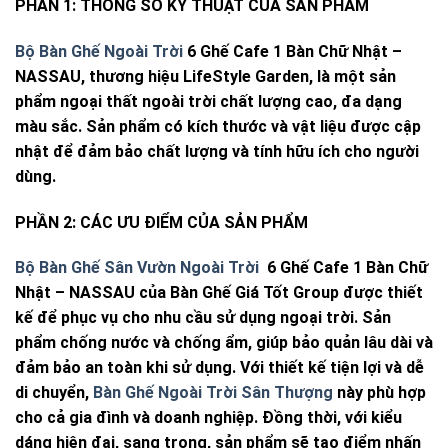
PHẦN 1: THÔNG SỐ KỸ THUẬT CỦA SẢN PHẨM
Bộ Bàn Ghế Ngoài Trời
6 Ghế Cafe 1 Bàn Chữ Nhật –
NASSAU, thương hiệu LifeStyle Garden, là một sản
phẩm ngoại thất ngoài trời chất lượng cao, đa dạng
màu sắc. Sản phẩm có kích thước và vật liệu được cập
nhật để đảm bảo chất lượng và tính hữu ích cho người
dùng.
PHẦN 2: CÁC ƯU ĐIỂM CỦA SẢN PHẨM
Bộ Bàn Ghế Sân Vườn Ngoài Trời
6 Ghế Cafe 1 Bàn Chữ
Nhật – NASSAU của Bàn Ghế Giá Tốt Group được thiết
kế để phục vụ cho nhu cầu sử dụng ngoại trời. Sản
phẩm chống nước và chống ẩm, giúp bảo quản lâu dài và
đảm bảo an toàn khi sử dụng. Với thiết kế tiện lợi và dễ
di chuyển,
Bàn Ghế Ngoài Trời Sân Thượng
này phù hợp
cho cả gia đình và doanh nghiệp. Đồng thời, với kiểu
dáng hiện đại, sang trọng, sản phẩm sẽ tạo điểm nhấn