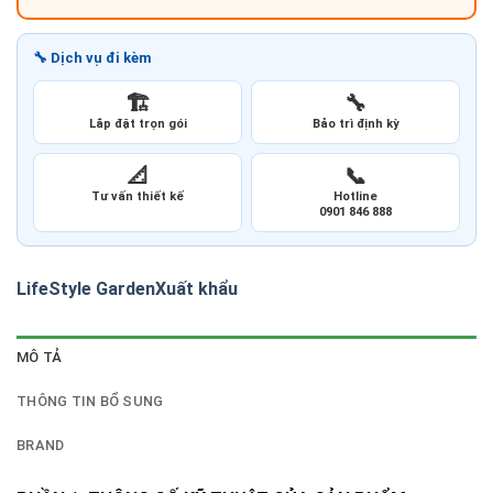
🔧 Dịch vụ đi kèm
🏗️
🔧
Lắp đặt trọn gói
Bảo trì định kỳ
📐
📞
Tư vấn thiết kế
Hotline
0901 846 888
LifeStyle Garden
Xuất khẩu
MÔ TẢ
THÔNG TIN BỔ SUNG
BRAND