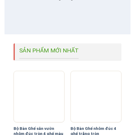
SẢN PHẨM MỚI NHẤT
Bộ Bàn Ghế sân vườn
Bộ Bàn Ghế nhôm đúc 4
Bộ 
nhôm đúc tròn 4 ghế màu
ghế trắng tròn
Trò