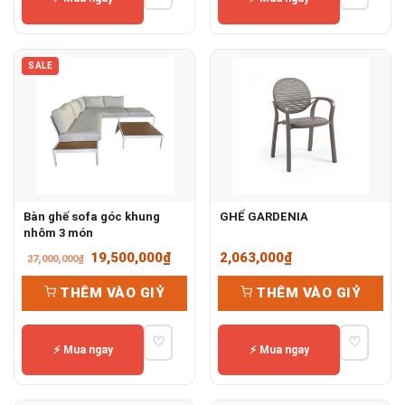
SALE
Bàn ghế sofa góc khung
GHẾ GARDENIA
nhôm 3 món
Giá
Giá
19,500,000
₫
2,063,000
₫
27,000,000
₫
gốc
hiện
THÊM VÀO GIỶ
THÊM VÀO GIỶ
là:
tại
27,000,000₫.
là:
♡
♡
19,500,000₫.
⚡ Mua ngay
⚡ Mua ngay