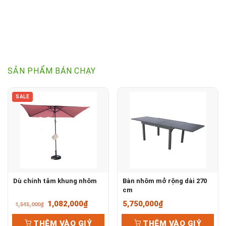
SẢN PHẨM BÁN CHẠY
SALE
Dù chính tâm khung nhôm
Bàn nhôm mở rộng dài 270
cm
Giá
Giá
1,082,000
₫
5,750,000
₫
1,545,000
₫
gốc
hiện
THÊM VÀO GIỶ
THÊM VÀO GIỶ