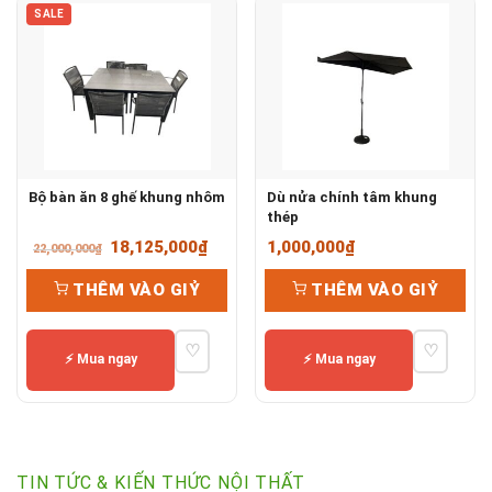
SALE
Bộ bàn ăn 8 ghế khung nhôm
Dù nửa chính tâm khung
thép
Giá
Giá
18,125,000
₫
1,000,000
₫
22,000,000
₫
gốc
hiện
THÊM VÀO GIỶ
THÊM VÀO GIỶ
là:
tại
22,000,000₫.
là:
♡
♡
18,125,000₫.
⚡ Mua ngay
⚡ Mua ngay
TIN TỨC & KIẾN THỨC NỘI THẤT