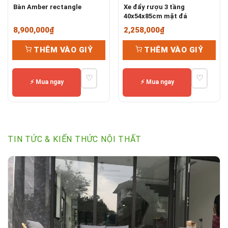
Bàn Amber rectangle
Xe đẩy rượu 3 tầng
40x54x85cm mặt đá
8,900,000
₫
2,258,000
₫
THÊM VÀO GIỶ
THÊM VÀO GIỶ
♡
♡
⚡ Mua ngay
⚡ Mua ngay
TIN TỨC & KIẾN THỨC NỘI THẤT