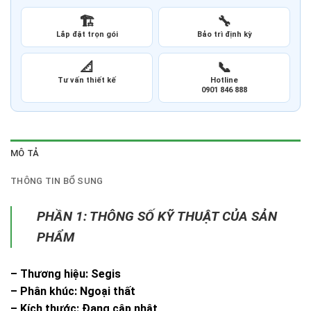
🏗️
🔧
Lắp đặt trọn gói
Bảo trì định kỳ
📐
📞
Tư vấn thiết kế
Hotline
0901 846 888
MÔ TẢ
THÔNG TIN BỔ SUNG
PHẦN 1: THÔNG SỐ KỸ THUẬT CỦA SẢN
PHẨM
– Thương hiệu: Segis
– Phân khúc: Ngoại thất
– Kích thước: Đang cập nhật