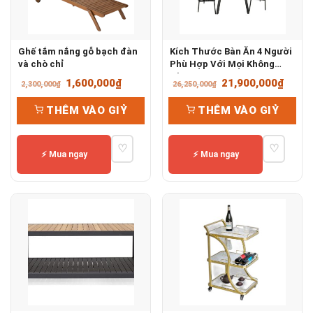
Ghế tắm nắng gỗ bạch đàn
Kích Thước Bàn Ăn 4 Người
và chò chỉ
Phù Hợp Với Mọi Không
Gian
Giá
Giá
Giá
Giá
1,600,000
₫
21,900,000
₫
2,300,000
₫
26,250,000
₫
gốc
hiện
gốc
hiện
THÊM VÀO GIỶ
THÊM VÀO GIỶ
là:
tại
là:
tại
2,300,000₫.
là:
26,250,000₫.
là:
♡
♡
1,600,000₫.
21,90
⚡ Mua ngay
⚡ Mua ngay