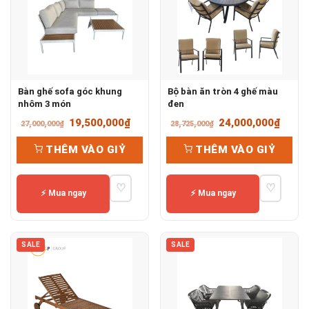
Bàn ghế sofa góc khung
Bộ bàn ăn tròn 4 ghế màu
nhôm 3 món
đen
Giá
Giá
Giá
Giá
19,500,000
₫
24,000,000
₫
27,000,000
₫
28,725,000
₫
gốc
hiện
gốc
hiện
THÊM VÀO GIỶ
THÊM VÀO GIỶ
là:
tại
là:
tại
27,000,000₫.
là:
28,725,000₫.
là:
♡
♡
19,500,000₫.
24,00
⚡ Mua ngay
⚡ Mua ngay
SALE
SALE