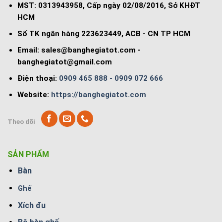
MST: 0313943958, Cấp ngày 02/08/2016, Sở KHĐT
HCM
Số TK ngân hàng 223623449, ACB - CN TP HCM
Email:
sales@banghegiatot.com
-
banghegiatot@gmail.com
Điện thoại:
0909 465 888 - 0909 072 666
Website:
https://banghegiatot.com
Theo dõi
SẢN PHẨM
Bàn
Ghế
Xích đu