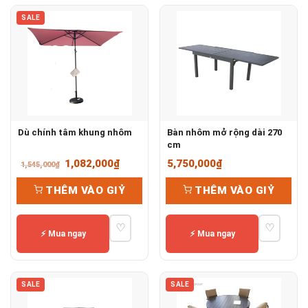
SALE
Dù chính tâm khung nhôm
Bàn nhôm mở rộng dài 270
cm
Giá
Giá
1,082,000
₫
5,750,000
₫
1,545,000
₫
gốc
hiện
THÊM VÀO GIỶ
THÊM VÀO GIỶ
là:
tại
1,545,000₫.
là:
♡
♡
1,082,000₫.
⚡ Mua ngay
⚡ Mua ngay
SALE
SALE