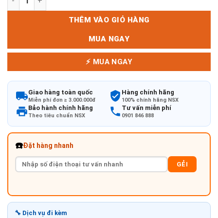
THÊM VÀO GIỎ HÀNG
MUA NGAY
⚡ MUA NGAY
Giao hàng toàn quốc
Hàng chính hãng
Miễn phí đơn ≥ 3.000.000đ
100% chính hãng NSX
Bảo hành chính hãng
Tư vấn miễn phí
Theo tiêu chuẩn NSX
0901 846 888
☎️
Đặt hàng nhanh
GẺI
🔧 Dịch vụ đi kèm