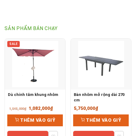
SẢN PHẨM BÁN CHẠY
SALE
Dù chính tâm khung nhôm
Bàn nhôm mở rộng dài 270
cm
Giá
Giá
1,082,000
₫
5,750,000
₫
1,545,000
₫
gốc
hiện
THÊM VÀO GIỶ
THÊM VÀO GIỶ
là:
tại
1,545,000₫.
là: