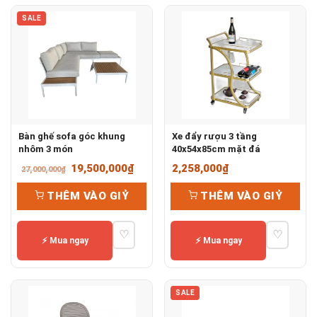
SALE
Bàn ghế sofa góc khung
Xe đẩy rượu 3 tầng
nhôm 3 món
40x54x85cm mặt đá
Giá
Giá
19,500,000
₫
2,258,000
₫
27,000,000
₫
gốc
hiện
THÊM VÀO GIỶ
THÊM VÀO GIỶ
là:
tại
27,000,000₫.
là:
♡
♡
19,500,000₫.
⚡ Mua ngay
⚡ Mua ngay
SALE