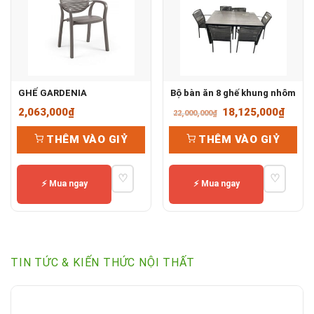
GHẾ GARDENIA
Bộ bàn ăn 8 ghế khung nhôm
Giá
Giá
2,063,000
₫
18,125,000
₫
22,000,000
₫
gốc
hiện
THÊM VÀO GIỶ
THÊM VÀO GIỶ
là:
tại
22,000,000₫.
là:
♡
♡
18,12
⚡ Mua ngay
⚡ Mua ngay
TIN TỨC & KIẾN THỨC NỘI THẤT