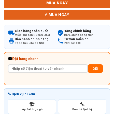
MUA NGAY
⚡ MUA NGAY
Giao hàng toàn quốc
Hàng chính hãng
Miễn phí đơn ≥ 3.000.000đ
100% chính hãng NSX
Bảo hành chính hãng
Tư vấn miễn phí
Theo tiêu chuẩn NSX
0901 846 888
☎️
Đặt hàng nhanh
GẺI
🔧 Dịch vụ đi kèm
🏗️
🔧
Lắp đặt trọn gói
Bảo trì định kỳ