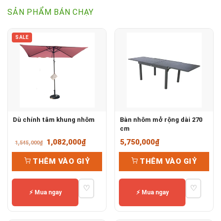
SẢN PHẨM BÁN CHẠY
SALE
Dù chính tâm khung nhôm
Bàn nhôm mở rộng dài 270
cm
Giá
Giá
1,082,000
₫
5,750,000
₫
1,545,000
₫
gốc
hiện
THÊM VÀO GIỶ
THÊM VÀO GIỶ
là:
tại
1,545,000₫.
là:
♡
♡
1,082,000₫.
⚡ Mua ngay
⚡ Mua ngay