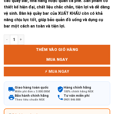
các quầy bar, nhà hàng hoặc quán cà phê. Sản phẩm có
thiết kế hiện đại, chất liệu chắc chắn, tiện lợi và dễ dàng
vệ sinh. Bàn kệ quầy bar của XUẤT KHẨU còn có khả
năng chịu lực tốt, giúp bảo quản đồ uống và dụng cụ
bar một cách an toàn và tiện lợi.
BÀN KỆ QUẦY BAR số lượng
THÊM VÀO GIỎ HÀNG
MUA NGAY
⚡ MUA NGAY
Giao hàng toàn quốc
Hàng chính hãng
Miễn phí đơn ≥ 3.000.000đ
100% chính hãng NSX
Bảo hành chính hãng
Tư vấn miễn phí
Theo tiêu chuẩn NSX
0901 846 888