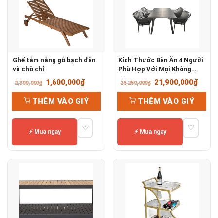
Ghế tắm nắng gỗ bạch đàn
Kích Thước Bàn Ăn 4 Người
và chò chỉ
Phù Hợp Với Mọi Không
Gian
Giá
Giá
Giá
Giá
1,600,000
₫
21,900,000
₫
2,300,000
₫
26,250,000
₫
gốc
hiện
gốc
hiện
THÊM VÀO GIỶ
THÊM VÀO GIỶ
là:
tại
là:
tại
2,300,000₫.
là:
26,250,000₫.
là:
♡
♡
1,600,000₫.
21,90
⚡ Mua ngay
⚡ Mua ngay