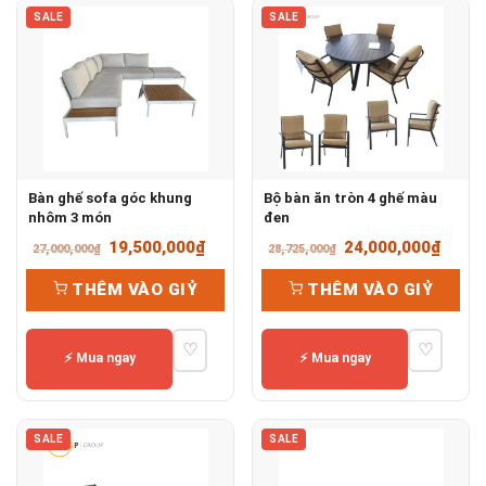
SALE
SALE
Bàn ghế sofa góc khung
Bộ bàn ăn tròn 4 ghế màu
nhôm 3 món
đen
Giá
Giá
Giá
Giá
19,500,000
₫
24,000,000
₫
27,000,000
₫
28,725,000
₫
gốc
hiện
gốc
hiện
THÊM VÀO GIỶ
THÊM VÀO GIỶ
là:
tại
là:
tại
27,000,000₫.
là:
28,725,000₫.
là:
♡
♡
19,500,000₫.
24,00
⚡ Mua ngay
⚡ Mua ngay
SALE
SALE