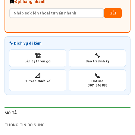
☎️
Đặt hàng nhanh
GẺI
🔧 Dịch vụ đi kèm
🏗️
🔧
Lắp đặt trọn gói
Bảo trì định kỳ
📐
📞
Tư vấn thiết kế
Hotline
0901 846 888
MÔ TẢ
THÔNG TIN BỔ SUNG