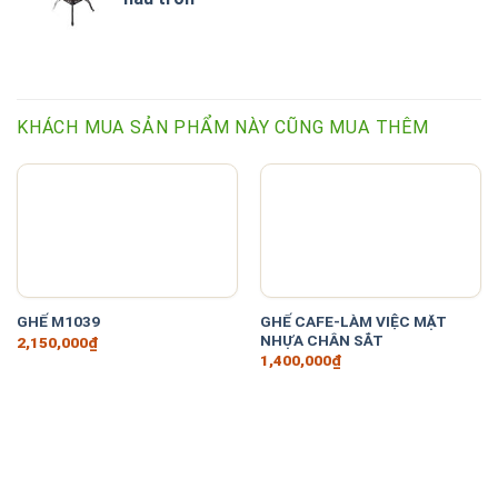
KHÁCH MUA SẢN PHẨM NÀY CŨNG MUA THÊM
GHẾ CAFE-LÀM VIỆC MẶT
GHẾ M1039
NHỰA CHÂN SẮT
2,150,000
₫
1,400,000
₫