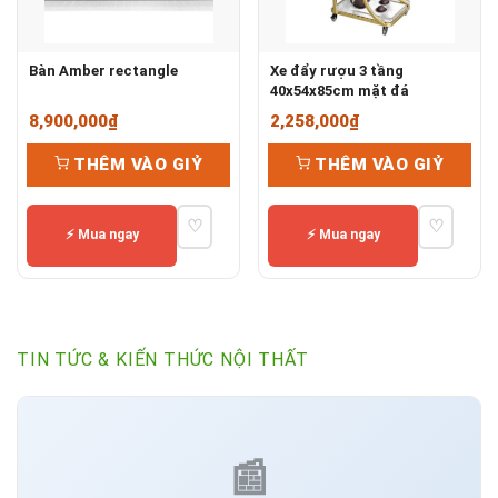
Bàn Amber rectangle
Xe đẩy rượu 3 tầng
40x54x85cm mặt đá
8,900,000
₫
2,258,000
₫
THÊM VÀO GIỶ
THÊM VÀO GIỶ
♡
♡
⚡ Mua ngay
⚡ Mua ngay
TIN TỨC & KIẾN THỨC NỘI THẤT